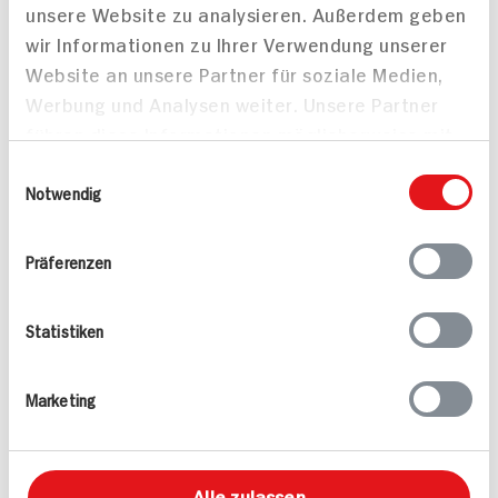
unsere Website zu analysieren. Außerdem geben
Vegetarisch
Vegetarisch
wir Informationen zu Ihrer Verwendung unserer
Website an unsere Partner für soziale Medien,
Werbung und Analysen weiter. Unsere Partner
führen diese Informationen möglicherweise mit
weiteren Daten zusammen, die Sie ihnen
Einwilligungsauswahl
bereitgestellt haben oder die sie im Rahmen
Notwendig
Ihrer Nutzung der Dienste gesammelt haben.
Panierter Tofu auf Rote-
Bete-Rucola-Salat
Präferenzen
Statistiken
Marketing
Penne mit Rucola und
Tomaten Leicht und
lecker
Alle zulassen