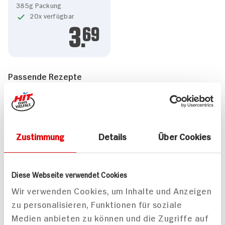
385g Packung
20x verfügbar
3.
69
Passende Rezepte
Zustimmung
Details
Über Cookies
Italienischer Brotsalat
Herz-Sandwich mit
mit Rucola und Mini-
marinierter Aubergine,
Diese Webseite verwendet Cookies
Mozzarella
Rucola und Mozzarella
Wir verwenden Cookies, um Inhalte und Anzeigen
30 min
45 min
zu personalisieren, Funktionen für soziale
884 kcal p. Portion
783 kcal p. Portion
Medien anbieten zu können und die Zugriffe auf
Leicht
Leicht