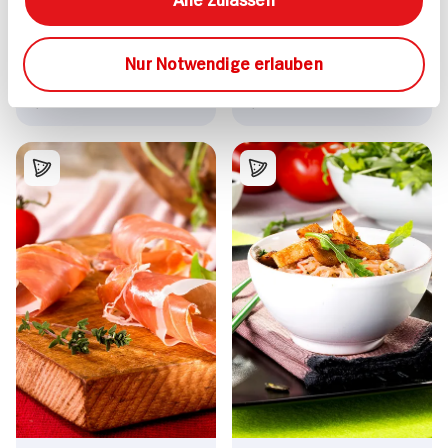
45 min
25 min
893 kcal p. Portion
603 kcal p. Portion
Nur Notwendige erlauben
Leicht
Leicht
Vegetarisch
Vegetarisch