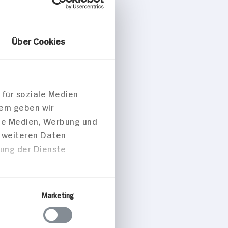
Über Cookies
asch mit
, Spätzle
elbeeren-
 für soziale Medien
dem geben wir
 p. Portion
ale Medien, Werbung und
t weiteren Daten
zung der Dienste
peisen
Marketing