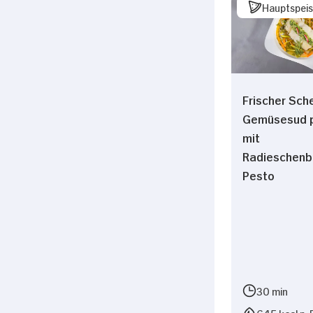
Hauptspei
Frischer Sche
Gemüsesud p
mit
Radieschenbl
Pesto
30 min
645 kcal p. 