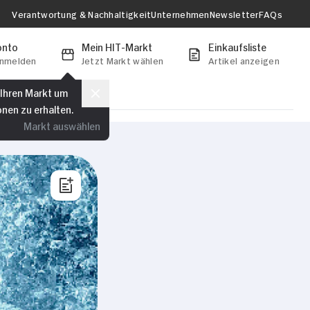
Verantwortung & Nachhaltigkeit
Unternehmen
Newsletter
FAQs
onto
Mein HIT-Markt
Einkaufsliste
anmelden
Jetzt Markt wählen
Artikel anzeigen
 Ihren Markt um
onen zu erhalten.
Markt auswählen