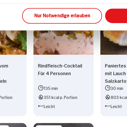
Nur Notwendige erlauben
 vom
Rindfleisch-Cocktail
Paniertes
Für 4 Personen
mit Lauch
eln
Salzkarto
135 min
30 min
Portion
351 kcal p. Portion
803 kcal
Leicht
Leicht