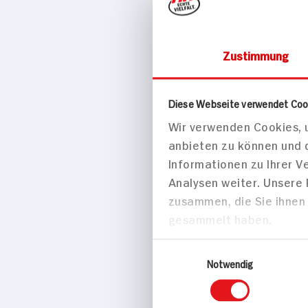
Zustimmung
Schellfisch i
Senfsauce
Diese Webseite verwendet Coo
Wir verwenden Cookies, u
anbieten zu können und 
40 min
Informationen zu Ihrer 
Analysen weiter. Unsere
Mittel
zusammen, die Sie ihnen 
gesammelt haben.
Hauptspei
Einwilligungsauswahl
Notwendig