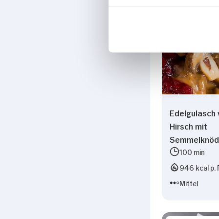
Edelgulasch
Hirsch mit
Semmelknöd
100 min
946 kcal p. 
Mittel