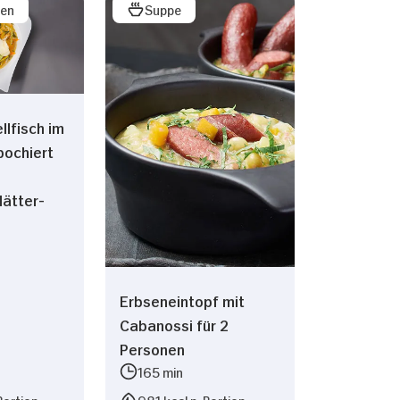
sen
Suppe
llfisch im
ochiert
ätter-
Erbseneintopf mit
Cabanossi für 2
Personen
165 min
Portion
981 kcal p. Portion