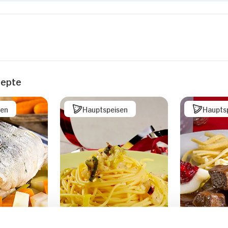
zepte
sen
Hauptspeisen
Haupts