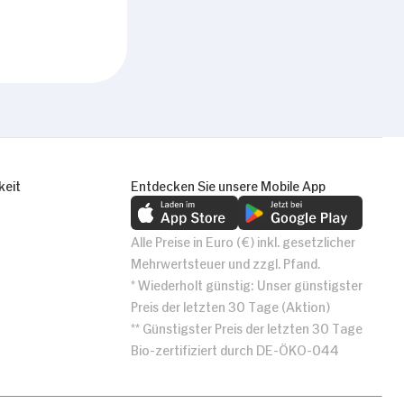
keit
Entdecken Sie unsere Mobile App
Alle Preise in Euro (€) inkl. gesetzlicher
Mehrwertsteuer und zzgl. Pfand.
* Wiederholt günstig: Unser günstigster
Preis der letzten 30 Tage (Aktion)
** Günstigster Preis der letzten 30 Tage
Bio-zertifiziert durch DE-ÖKO-044