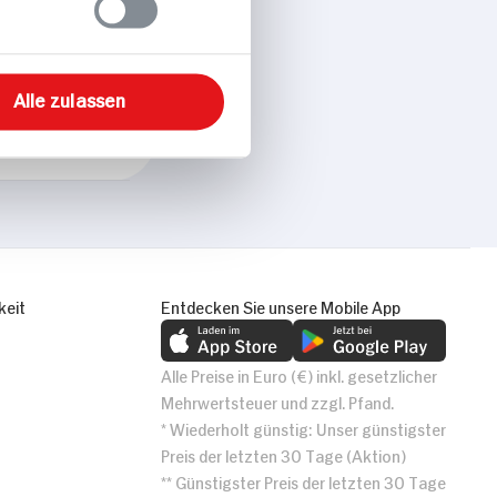
Alle zulassen
keit
Entdecken Sie unsere Mobile App
Alle Preise in Euro (€) inkl. gesetzlicher
Mehrwertsteuer und zzgl. Pfand.
* Wiederholt günstig: Unser günstigster
Preis der letzten 30 Tage (Aktion)
** Günstigster Preis der letzten 30 Tage