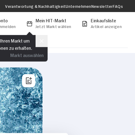
Verantwortung & Nachhaltigkeit
Unternehmen
Newsletter
FAQs
onto
Mein HIT-Markt
Einkaufsliste
anmelden
Jetzt Markt wählen
Artikel anzeigen
 Ihren Markt um
onen zu erhalten.
Markt auswählen