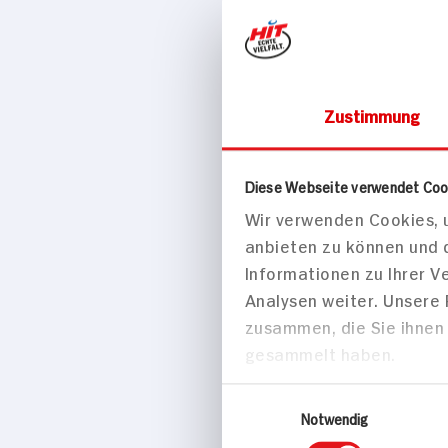
Zustimmung
Tiefkühl
Tie
ja! Hähnc
Diese Webseite verwendet Coo
Wir verwenden Cookies, u
400g Packung
anbieten zu können und 
Informationen zu Ihrer 
Analysen weiter. Unsere
zusammen, die Sie ihnen 
gesammelt haben.
Einwilligungsauswahl
Notwendig