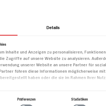
Details
fkühl Fleisch
Tiefkühl Huhn
hen Filetsteaks
kies
m Inhalte und Anzeigen zu personalisieren, Funktionen
die Zugriffe auf unsere Website zu analysieren. Außer
Verwendung unserer Website an unsere Partner für sozi
 Partner führen diese Informationen möglicherweise mi
Markt finden
bereitgestellt haben oder die sie im Rahmen Ihrer Nut
Bitte wählen Sie einen Markt aus,
um lokale Informationen zu sehen.
Zum Marktfinder
Präferenzen
Statistiken