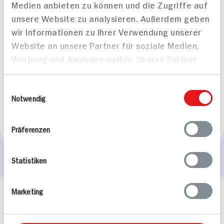
Medien anbieten zu können und die Zugriffe auf
unsere Website zu analysieren. Außerdem geben
wir Informationen zu Ihrer Verwendung unserer
Website an unsere Partner für soziale Medien,
Werbung und Analysen weiter. Unsere Partner
führen diese Informationen möglicherweise mit
weiteren Daten zusammen, die Sie ihnen
Einwilligungsauswahl
Canelloni Classico
bereitgestellt haben oder die sie im Rahmen
Notwendig
70 min
Ihrer Nutzung der Dienste gesammelt haben.
956 kcal p. Portion
Präferenzen
Leicht
Statistiken
Marketing
Häufig gestellte Fragen
Mehr Informationen in unserem FAQ