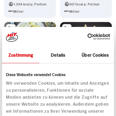
1.334 kcal p. Portion
601 kcal p. Portion
Mittel
Mittel
Zustimmung
Details
Über Cookies
Tagliatelle mit
Paella mit
Avocadosauce und
Steinbeißerfilet und
panierten Garnelen
Garnelen
Diese Webseite verwendet Cookies
70 min
70 min
Wir verwenden Cookies, um Inhalte und Anzeigen
876 kcal p. Portion
543 kcal p. Portion
zu personalisieren, Funktionen für soziale
Mittel
Mittel
Medien anbieten zu können und die Zugriffe auf
unsere Website zu analysieren. Außerdem geben
wir Informationen zu Ihrer Verwendung unserer