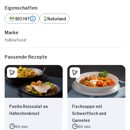
Eigenschaften
BIO HIT
Naturland
Marke
followfood
Passende Rezepte
Paella Reissalat an
Fischsuppe mit
Hähnchenbrust
Schwertfisch und
Garnelen
60 min
60 min