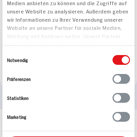
Medien anbieten zu können und die Zugriffe auf
unsere Website zu analysieren. Außerdem geben
wir Informationen zu Ihrer Verwendung unserer
Website an unsere Partner für soziale Medien,
Werbung und Analysen weiter. Unsere Partner
Bunter Farfalle Salat mit
führen diese Informationen möglicherweise mit
Garnelen, Pfirsich und
weiteren Daten zusammen, die Sie ihnen
Einwilligungsauswahl
grünem Spargel
bereitgestellt haben oder die sie im Rahmen
Notwendig
35 min
Ihrer Nutzung der Dienste gesammelt haben.
448 kcal p. Portion
Präferenzen
Leicht
Statistiken
Marketing
Häufig gestellte Fragen
Mehr Informationen in unserem FAQ