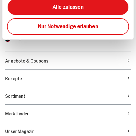
kontakt
hit.de
Alle zulassen
Wir beantworten gerne Ihre Fragen
(0228) 42967 0
Montag - Donnerstag: 9 bis 16 Uhr
Nur Notwendige erlauben
Freitags: 9 bis 13 Uhr
Folgen Sie uns auf TikTok
Angebote & Coupons
Rezepte
Sortiment
Marktfinder
Unser Magazin