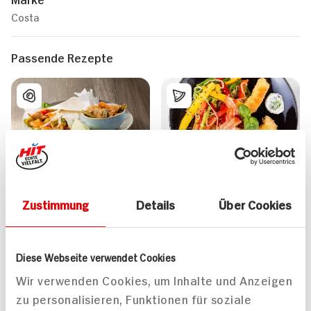
Costa
Passende Rezepte
Tortilla Wraps mit
Panierte Garnelen auf
Paella dazu junger
Mangosalat mit
Zustimmung
Details
Über Cookies
Blattspinat und
Basilikum-Mayonnaise
Manchego
50 min
40 min
Diese Webseite verwendet Cookies
950 kcal p. Portion
777 kcal p. Portion
Wir verwenden Cookies, um Inhalte und Anzeigen
Leicht
Leicht
zu personalisieren, Funktionen für soziale