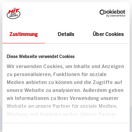
Mamba
Weitere Artikel
Zustimmung
Details
Über Cookies
Diese Webseite verwendet Cookies
Wir verwenden Cookies, um Inhalte und Anzeigen
Mamba Surfer
Mamba Beach Bites
zu personalisieren, Funktionen für soziale
160g Beutel
160g Packung
Medien anbieten zu können und die Zugriffe auf
15x verfügbar
20x verfügbar
unsere Website zu analysieren. Außerdem geben
0.
99
0.
99
wir Informationen zu Ihrer Verwendung unserer
Website an unsere Partner für soziale Medien,
Werbung und Analysen weiter. Unsere Partner
führen diese Informationen möglicherweise mit
weiteren Daten zusammen, die Sie ihnen
Einwilligungsauswahl