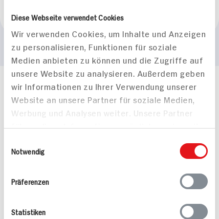
Marke
Diese Webseite verwendet Cookies
Hitschler
Wir verwenden Cookies, um Inhalte und Anzeigen
zu personalisieren, Funktionen für soziale
Medien anbieten zu können und die Zugriffe auf
unsere Website zu analysieren. Außerdem geben
wir Informationen zu Ihrer Verwendung unserer
Häufig gestellte Fragen
Website an unsere Partner für soziale Medien,
Mehr Informationen in unserem FAQ
kontakt
hit.de
Werbung und Analysen weiter. Unsere Partner
Wir beantworten gerne Ihre Fragen
führen diese Informationen möglicherweise mit
(0228) 42967 0
weiteren Daten zusammen, die Sie ihnen
Einwilligungsauswahl
Montag - Donnerstag: 9 bis 16 Uhr
bereitgestellt haben oder die sie im Rahmen
Notwendig
Freitags: 9 bis 13 Uhr
Ihrer Nutzung der Dienste gesammelt haben.
Folgen Sie uns auf TikTok
Präferenzen
Angebote & Coupons
Statistiken