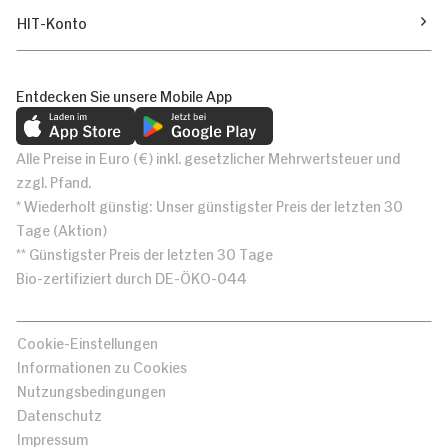
HIT-Konto
Entdecken Sie unsere Mobile App
Alle Preise in Euro (€) inkl. gesetzlicher Mehrwertsteuer und
zzgl. Pfand.
* Wiederholt günstig: Unser günstigster Preis der letzten 30
Tage (Aktion)
** Günstigster Preis der letzten 30 Tage
Bio-zertifiziert durch DE-ÖKO-044
Cookie-Einstellungen
Informationen zu Cookies
Nutzungsbedingungen
Datenschutz
Impressum