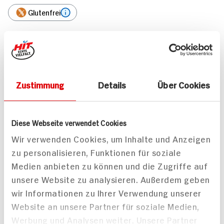
Glutenfrei
Marke
Chio
Weitere Artikel
Zustimmung
Details
Über Cookies
Diese Webseite verwendet Cookies
Wir verwenden Cookies, um Inhalte und Anzeigen
zu personalisieren, Funktionen für soziale
Medien anbieten zu können und die Zugriffe auf
Chio Ready Made
Popcorn Süß
unsere Website zu analysieren. Außerdem geben
120g Beutel
wir Informationen zu Ihrer Verwendung unserer
14x verfügbar
Website an unsere Partner für soziale Medien,
1.
11
Werbung und Analysen weiter. Unsere Partner