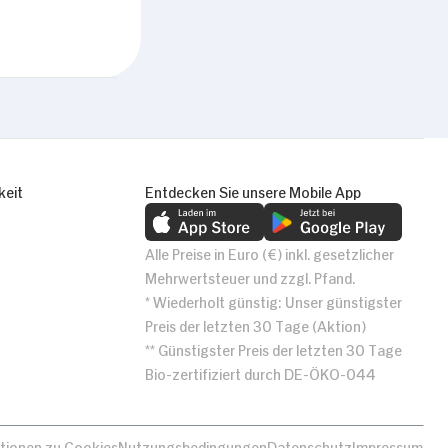
keit
Entdecken Sie unsere Mobile App
Alle Preise in Euro (€) inkl. gesetzlicher
Mehrwertsteuer und zzgl. Pfand.
* Wiederholt günstig: Unser günstigster
Preis der letzten 30 Tage (Aktion)
** Günstigster Preis der letzten 30 Tage
Bio-zertifiziert durch DE-ÖKO-044
tionen zu Cookies
Nutzungsbedingungen
Datenschutz
Impressum