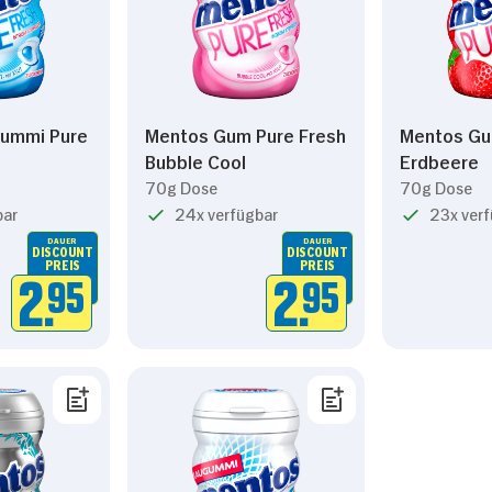
Präferenzen
Statistiken
ummi Pure
Mentos Gum Pure Fresh
Mentos Gu
Bubble Cool
Erdbeere
70g Dose
70g Dose
Nur Notwendige erlauben
bar
24x verfügbar
23x ver
DAUER
DAUER
DISCOUNT
DISCOUNT
PREIS
PREIS
2.
95
2.
95