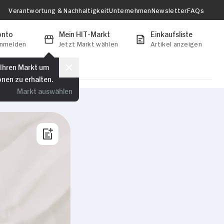
Verantwortung & Nachhaltigkeit
Unternehmen
Newsletter
FAQs
onto
Mein HIT-Markt
Einkaufsliste
anmelden
Jetzt Markt wählen
Artikel anzeigen
 Ihren Markt um
onen zu erhalten.
Markt auswählen