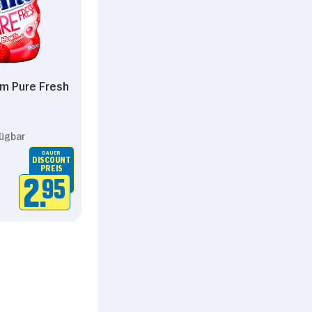
Marketing
m Pure Fresh
Alle zulassen
fügbar
DAUER
DISCOUNT
PREIS
2.
95