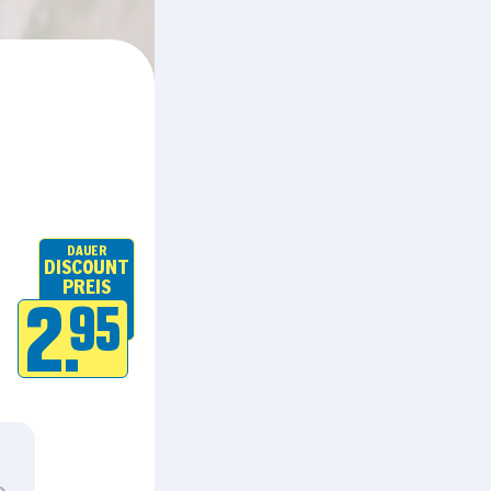
DAUER
DISCOUNT
PREIS
2.
95