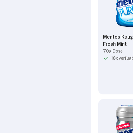
Einwilligungsauswahl
Notwendig
Mentos Kaug
Fresh Mint
70g Dose
18x verfüg