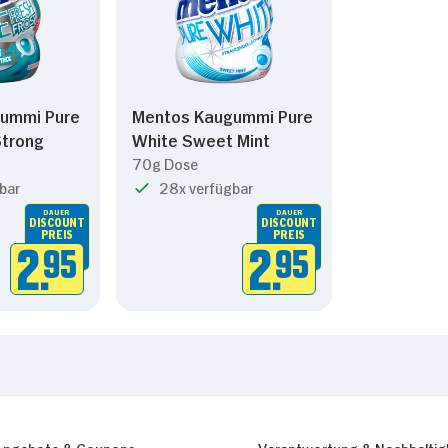
ummi Pure
Mentos Kaugummi Pure
Strong
White Sweet Mint
70g Dose
bar
28x verfügbar
DAUER
DAUER
DISCOUNT
DISCOUNT
PREIS
PREIS
2.
95
2.
95
Angebote & Coupons
Verantwortung & Nachhaltig