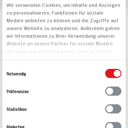
Wir verwenden Cookies, um Inhalte und Anzeigen
zu personalisieren, Funktionen für soziale
Medien anbieten zu können und die Zugriffe auf
Häufig gestellte Fragen
unsere Website zu analysieren. Außerdem geben
Mehr Informationen in unserem FAQ
wir Informationen zu Ihrer Verwendung unserer
kontakt
hit.de
Wir beantworten gerne Ihre Fragen
Website an unsere Partner für soziale Medien,
(0228) 42967 0
Werbung und Analysen weiter. Unsere Partner
Montag - Donnerstag: 9 bis 16 Uhr
führen diese Informationen möglicherweise mit
Freitags: 9 bis 13 Uhr
weiteren Daten zusammen, die Sie ihnen
Einwilligungsauswahl
Folgen Sie uns auf TikTok
bereitgestellt haben oder die sie im Rahmen
Notwendig
Ihrer Nutzung der Dienste gesammelt haben.
Präferenzen
Angebote & Coupons
Rezepte
Statistiken
Sortiment
Marketing