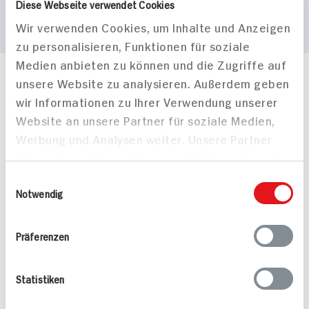
Diese Webseite verwendet Cookies
Wir verwenden Cookies, um Inhalte und Anzeigen
zu personalisieren, Funktionen für soziale
Medien anbieten zu können und die Zugriffe auf
unsere Website zu analysieren. Außerdem geben
Häufig gestellte Fragen
wir Informationen zu Ihrer Verwendung unserer
Mehr Informationen in unserem FAQ
kontakt
hit.de
Website an unsere Partner für soziale Medien,
Wir beantworten gerne Ihre Fragen
Werbung und Analysen weiter. Unsere Partner
(0228) 42967 0
führen diese Informationen möglicherweise mit
Montag - Donnerstag: 9 bis 16 Uhr
weiteren Daten zusammen, die Sie ihnen
Einwilligungsauswahl
Freitags: 9 bis 13 Uhr
bereitgestellt haben oder die sie im Rahmen
Notwendig
Folgen Sie uns auf TikTok
Ihrer Nutzung der Dienste gesammelt haben.
Präferenzen
Angebote & Coupons
Statistiken
Rezepte