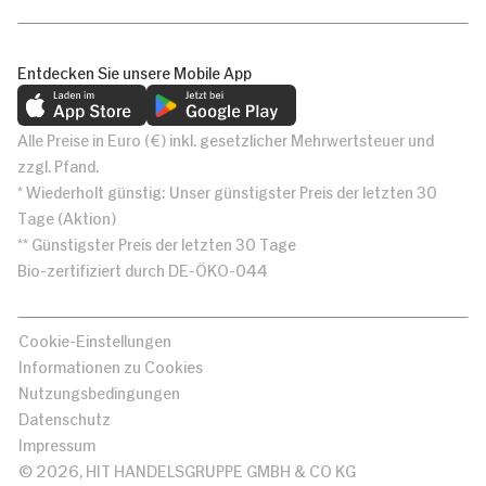
Entdecken Sie unsere Mobile App
Alle Preise in Euro (€) inkl. gesetzlicher Mehrwertsteuer und
zzgl. Pfand.
* Wiederholt günstig: Unser günstigster Preis der letzten 30
Tage (Aktion)
** Günstigster Preis der letzten 30 Tage
Bio-zertifiziert durch DE-ÖKO-044
Cookie-Einstellungen
Informationen zu Cookies
Nutzungsbedingungen
Datenschutz
Impressum
© 2026, HIT HANDELSGRUPPE GMBH & CO KG