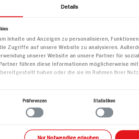
Details
es
Süßwaren
Fruchtgummimischungen
kies
m Inhalte und Anzeigen zu personalisieren, Funktionen
ni Burger Fruchtgummi
die Zugriffe auf unsere Website zu analysieren. Außer
Verwendung unserer Website an unsere Partner für sozi
 Partner führen diese Informationen möglicherweise mi
bereitgestellt haben oder die sie im Rahmen Ihrer Nut
Markt finden
Bitte wählen Sie einen Markt aus,
um lokale Informationen zu sehen.
Präferenzen
Statistiken
Zum Marktfinder