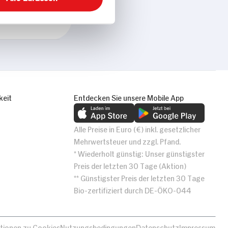
Alle zulassen
keit
Entdecken Sie unsere Mobile App
Alle Preise in Euro (€) inkl. gesetzlicher
Mehrwertsteuer und zzgl. Pfand.
* Wiederholt günstig: Unser günstigster
Preis der letzten 30 Tage (Aktion)
** Günstigster Preis der letzten 30 Tage
Bio-zertifiziert durch DE-ÖKO-044
tionen zu Cookies
Nutzungsbedingungen
Datenschutz
Impressum