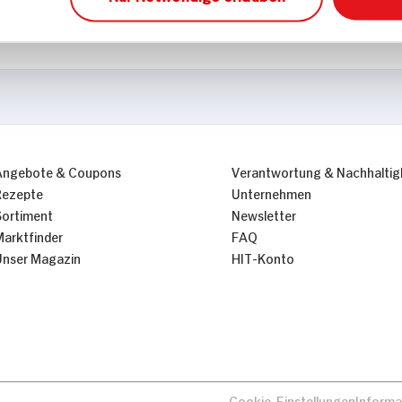
Nur Notwendige erlauben
Angebote & Coupons
Verantwortung & Nachhaltig
Rezepte
Unternehmen
Sortiment
Newsletter
Marktfinder
FAQ
Unser Magazin
HIT-Konto
Cookie-Einstellungen
Informa