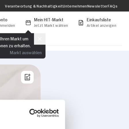
Verantwortung & Nachhaltigkeit
Unternehmen
Newsletter
FAQs
onto
Mein HIT-Markt
Einkaufsliste
anmelden
Jetzt Markt wählen
Artikel anzeigen
 Ihren Markt um
onen zu erhalten.
Markt auswählen