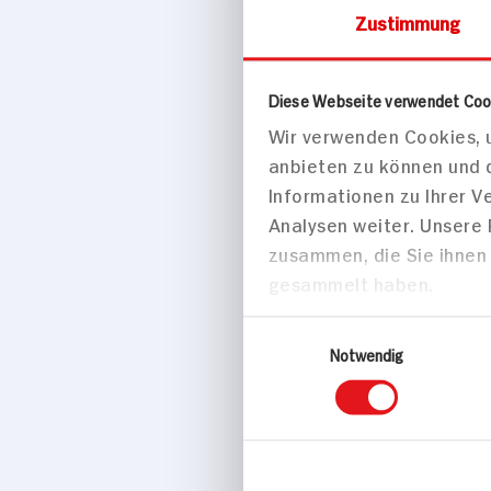
Zustimmung
Süßes & Salzig
Diese Webseite verwendet Coo
Wir verwenden Cookies, u
Trolli Mi
anbieten zu können und 
170g Beutel
Informationen zu Ihrer 
Analysen weiter. Unsere
zusammen, die Sie ihnen 
gesammelt haben.
Einwilligungsauswahl
Notwendig