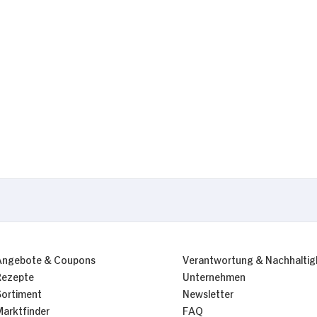
Präferenzen
Statistiken
Nur Notwendige erlauben
Angebote & Coupons
Verantwortung & Nachhaltig
Rezepte
Unternehmen
Sortiment
Newsletter
Marktfinder
FAQ