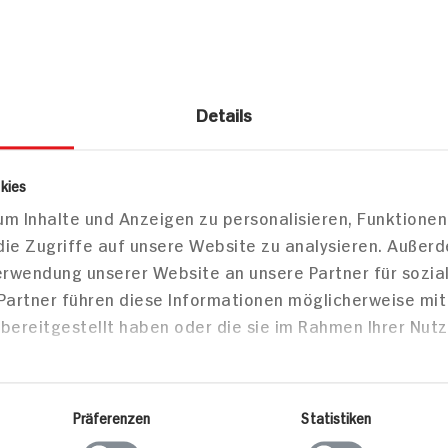
HIT-K
Jetzt 
er
Karriere
Wählen Sie jetzt
lokale Informati