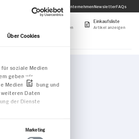
Verantwortung & Nachhaltigkeit
Unternehmen
Newsletter
FAQs
onto
Mein HIT-Markt
Einkaufsliste
anmelden
Jetzt Markt wählen
Artikel anzeigen
 Ihren Markt um
onen zu erhalten.
Markt auswählen