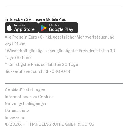
Entdecken Sie unsere Mobile App
Alle Preise in Euro (€) inkl. gesetzlicher Mehrwertsteuer und
zzgl. Pfand.
* Wiederholt günstig: Unser günstigster Preis der letzten 30
Tage (Aktion)
** Günstigster Preis der letzten 30 Tage
Bio-zertifiziert durch DE-ÖKO-044
Cookie-Einstellungen
Informationen zu Cookies
Nutzungsbedingungen
Datenschutz
Impressum
© 2026, HIT HANDELSGRUPPE GMBH & CO KG