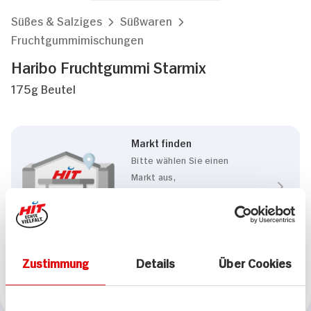
Süßes & Salziges
Süßwaren
Fruchtgummimischungen
Haribo Fruchtgummi Starmix
175g Beutel
Markt finden
Bitte wählen Sie einen
Markt aus,
um lokale Informationen zu
sehen.
Zum Marktfinder
Zustimmung
Details
Über Cookies
Marke
Haribo