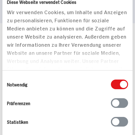
Diese Webseite verwendet Cookies
Wir verwenden Cookies, um Inhalte und Anzeigen
zu personalisieren, Funktionen für soziale
Medien anbieten zu können und die Zugriffe auf
unsere Website zu analysieren. Außerdem geben
Häufig gestellte Fragen
wir Informationen zu Ihrer Verwendung unserer
Mehr Informationen in unserem FAQ
kontakt
hit.de
Website an unsere Partner für soziale Medien,
Wir beantworten gerne Ihre Fragen
Werbung und Analysen weiter. Unsere Partner
(0228) 42967 0
führen diese Informationen möglicherweise mit
Montag - Donnerstag: 9 bis 16 Uhr
weiteren Daten zusammen, die Sie ihnen
Einwilligungsauswahl
Freitags: 9 bis 13 Uhr
bereitgestellt haben oder die sie im Rahmen
Notwendig
Folgen Sie uns auf TikTok
Ihrer Nutzung der Dienste gesammelt haben.
Präferenzen
Angebote & Coupons
Statistiken
Rezepte