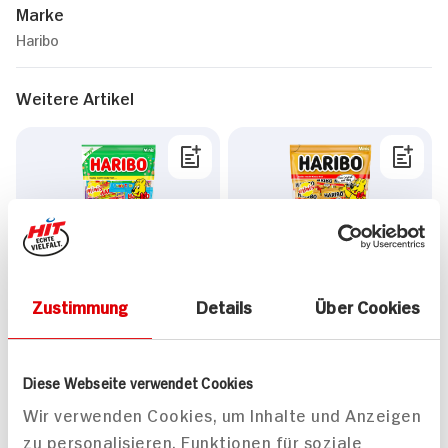
Marke
Haribo
Weitere Artikel
Haribo Fruchtgummi
Haribo Goldbären Minis
Knallbunt Minis
Fruchtgummi
Zustimmung
Details
Über Cookies
230g Beutel
250g Beutel
22x verfügbar
6x verfügbar
2.
49
2.
49
Diese Webseite verwendet Cookies
Wir verwenden Cookies, um Inhalte und Anzeigen
zu personalisieren, Funktionen für soziale