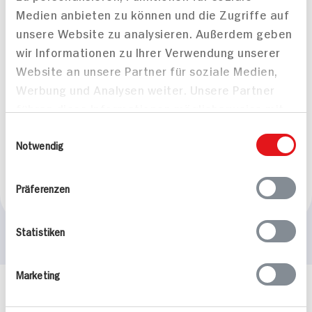
Medien anbieten zu können und die Zugriffe auf
unsere Website zu analysieren. Außerdem geben
wir Informationen zu Ihrer Verwendung unserer
Website an unsere Partner für soziale Medien,
Werbung und Analysen weiter. Unsere Partner
Haribo Fruchtgummi
Haribo Starmix
führen diese Informationen möglicherweise mit
Saft-Goldbären Mini
Fruchtgummi-
weiteren Daten zusammen, die Sie ihnen
Schaumzucker
220g Beutel
Einwilligungsauswahl
bereitgestellt haben oder die sie im Rahmen
Notwendig
250g Beutel
20x verfügbar
24x verfügbar
Ihrer Nutzung der Dienste gesammelt haben.
2.
49
2.
49
Präferenzen
Statistiken
Marketing
Häufig gestellte Fragen