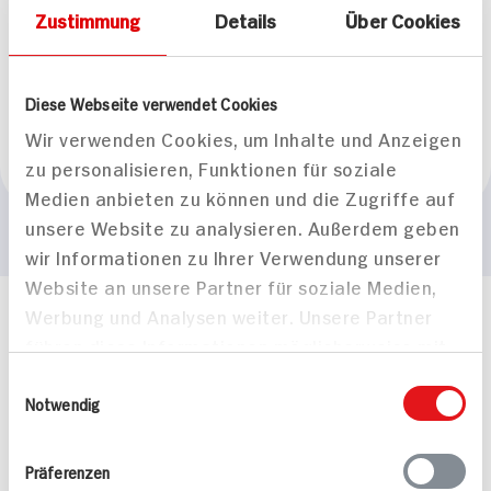
Zustimmung
Details
Über Cookies
Herkunftsland
Diese Webseite verwendet Cookies
Wir verwenden Cookies, um Inhalte und Anzeigen
zu personalisieren, Funktionen für soziale
Frankreich
Medien anbieten zu können und die Zugriffe auf
unsere Website zu analysieren. Außerdem geben
wir Informationen zu Ihrer Verwendung unserer
Website an unsere Partner für soziale Medien,
Werbung und Analysen weiter. Unsere Partner
Häufig gestellte Fragen
führen diese Informationen möglicherweise mit
Mehr Informationen in unserem FAQ
weiteren Daten zusammen, die Sie ihnen
kontakt
hit.de
Einwilligungsauswahl
bereitgestellt haben oder die sie im Rahmen
Notwendig
Wir beantworten gerne Ihre Fragen
(0228) 42967 0
Ihrer Nutzung der Dienste gesammelt haben.
Montag - Donnerstag: 9 bis 16 Uhr
Präferenzen
Freitags: 9 bis 13 Uhr