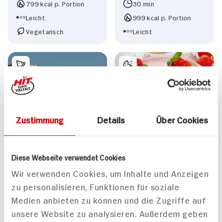
799 kcal p. Portion
30 min
Leicht
999 kcal p. Portion
Vegetarisch
Leicht
Zustimmung
Details
Über Cookies
Erdbeer-Pistazien-
Tortelettes
Diese Webseite verwendet Cookies
Wir verwenden Cookies, um Inhalte und Anzeigen
zu personalisieren, Funktionen für soziale
Medien anbieten zu können und die Zugriffe auf
unsere Website zu analysieren. Außerdem geben
Filets vom Schwarzen