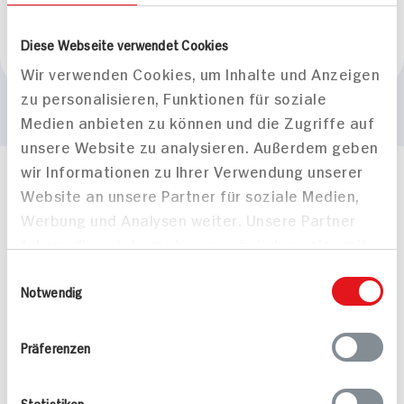
Marke
Diese Webseite verwendet Cookies
Milka
Wir verwenden Cookies, um Inhalte und Anzeigen
zu personalisieren, Funktionen für soziale
Medien anbieten zu können und die Zugriffe auf
unsere Website zu analysieren. Außerdem geben
wir Informationen zu Ihrer Verwendung unserer
Häufig gestellte Fragen
Website an unsere Partner für soziale Medien,
Mehr Informationen in unserem FAQ
Werbung und Analysen weiter. Unsere Partner
kontakt
hit.de
führen diese Informationen möglicherweise mit
Wir beantworten gerne Ihre Fragen
weiteren Daten zusammen, die Sie ihnen
(0228) 42967 0
Einwilligungsauswahl
bereitgestellt haben oder die sie im Rahmen
Notwendig
Montag - Donnerstag: 9 bis 16 Uhr
Ihrer Nutzung der Dienste gesammelt haben.
Freitags: 9 bis 13 Uhr
Folgen Sie uns auf TikTok
Präferenzen
Statistiken