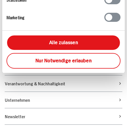
Angebote & Coupons
Marketing
Rezepte
Sortiment
Alle zulassen
Marktfinder
Nur Notwendige erlauben
Unser Magazin
Verantwortung & Nachhaltigkeit
Unternehmen
Newsletter