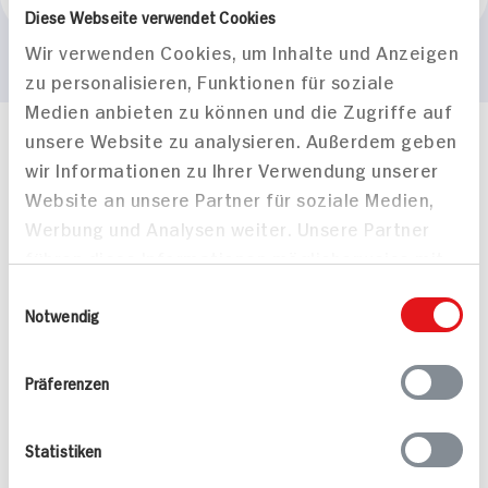
Milka
Diese Webseite verwendet Cookies
Wir verwenden Cookies, um Inhalte und Anzeigen
zu personalisieren, Funktionen für soziale
Medien anbieten zu können und die Zugriffe auf
unsere Website zu analysieren. Außerdem geben
Häufig gestellte Fragen
wir Informationen zu Ihrer Verwendung unserer
Mehr Informationen in unserem FAQ
Website an unsere Partner für soziale Medien,
kontakt
hit.de
Werbung und Analysen weiter. Unsere Partner
Wir beantworten gerne Ihre Fragen
führen diese Informationen möglicherweise mit
(0228) 42967 0
Montag - Donnerstag: 9 bis 16 Uhr
weiteren Daten zusammen, die Sie ihnen
Einwilligungsauswahl
Freitags: 9 bis 13 Uhr
bereitgestellt haben oder die sie im Rahmen
Notwendig
Folgen Sie uns auf TikTok
Ihrer Nutzung der Dienste gesammelt haben.
Präferenzen
Angebote & Coupons
Statistiken
Rezepte