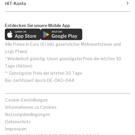
HIT-Konto
Entdecken Sie unsere Mobile App
Alle Preise in Euro (€) inkl. gesetzlicher Mehrwertsteuer und
zzgl. Pfand.
* Wiederholt günstig: Unser günstigster Preis der letzten 30
Tage (Aktion)
** Günstigster Preis der letzten 30 Tage
Bio-zertifiziert durch DE-ÖKO-044
Cookie-Einstellungen
Informationen zu Cookies
Nutzungsbedingungen
Datenschutz
Impressum