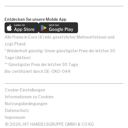
Entdecken Sie unsere Mobile App
Alle Preise in Euro (€) inkl. gesetzlicher Mehrwertsteuer und
zzgl. Pfand.
* Wiederholt günstig: Unser günstigster Preis der letzten 30
Tage (Aktion)
** Günstigster Preis der letzten 30 Tage
Bio-zertifiziert durch DE-ÖKO-044
Cookie-Einstellungen
Informationen zu Cookies
Nutzungsbedingungen
Datenschutz
Impressum
© 2026, HIT HANDELSGRUPPE GMBH & CO KG