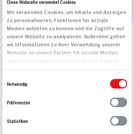
Diese Webseite verwendet Cookies
Wir verwenden Cookies, um Inhalte und Anzeigen
zu personalisieren, Funktionen für soziale
Medien anbieten zu können und die Zugriffe auf
unsere Website zu analysieren. Außerdem geben
Häufig gestellte Fragen
wir Informationen zu Ihrer Verwendung unserer
Mehr Informationen in unserem FAQ
kontakt
hit.de
Website an unsere Partner für soziale Medien,
Wir beantworten gerne Ihre Fragen
Werbung und Analysen weiter. Unsere Partner
(0228) 42967 0
führen diese Informationen möglicherweise mit
Montag - Donnerstag: 9 bis 16 Uhr
weiteren Daten zusammen, die Sie ihnen
Einwilligungsauswahl
Freitags: 9 bis 13 Uhr
bereitgestellt haben oder die sie im Rahmen
Notwendig
Folgen Sie uns auf TikTok
Ihrer Nutzung der Dienste gesammelt haben.
Präferenzen
Angebote & Coupons
Statistiken
Rezepte