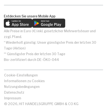
Entdecken Sie unsere Mobile App
Alle Preise in Euro (€) inkl. gesetzlicher Mehrwertsteuer und
zzgl. Pfand.
* Wiederholt günstig: Unser günstigster Preis der letzten 30
Tage (Aktion)
** Günstigster Preis der letzten 30 Tage
Bio-zertifiziert durch DE-ÖKO-044
Cookie-Einstellungen
Informationen zu Cookies
Nutzungsbedingungen
Datenschutz
Impressum
© 2026, HIT HANDELSGRUPPE GMBH & CO KG