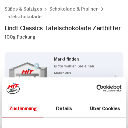
Süßes & Salziges
Schokolade & Pralinen
Tafelschokolade
Lindt Classics Tafelschokolade Zartbitter
100g Packung
Markt finden
Bitte wählen Sie einen
Markt aus,
um lokale Informationen zu
sehen.
Zum Marktfinder
Zustimmung
Details
Über Cookies
Marke
Lindt