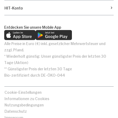
HIT-Konto
Entdecken Sie unsere Mobile App
Alle Preise in Euro (€) inkl. gesetzlicher Mehrwertsteuer und
zzgl. Pfand.
* Wiederholt günstig: Unser günstigster Preis der letzten 30
Tage (Aktion)
** Günstigster Preis der letzten 30 Tage
Bio-zertifiziert durch DE-ÖKO-044
Cookie-Einstellungen
Informationen zu Cookies
Nutzungsbedingungen
Datenschutz
Impressum