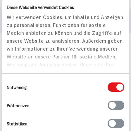
Liebenzeller
Diese Webseite verwendet Cookies
Wir verwenden Cookies, um Inhalte und Anzeigen
zu personalisieren, Funktionen für soziale
Medien anbieten zu können und die Zugriffe auf
unsere Website zu analysieren. Außerdem geben
Häufig gestellte Fragen
wir Informationen zu Ihrer Verwendung unserer
Mehr Informationen in unserem FAQ
Website an unsere Partner für soziale Medien,
kontakt
hit.de
Werbung und Analysen weiter. Unsere Partner
Wir beantworten gerne Ihre Fragen
führen diese Informationen möglicherweise mit
(0228) 42967 0
weiteren Daten zusammen, die Sie ihnen
Montag - Donnerstag: 9 bis 16 Uhr
Einwilligungsauswahl
bereitgestellt haben oder die sie im Rahmen
Notwendig
Freitags: 9 bis 13 Uhr
Ihrer Nutzung der Dienste gesammelt haben.
Folgen Sie uns auf TikTok
Präferenzen
Angebote & Coupons
Statistiken