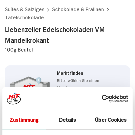
Süßes & Salziges
Schokolade & Pralinen
Tafelschokolade
Liebenzeller Edelschokoladen VM
Mandelkrokant
100g Beutel
Markt finden
Bitte wählen Sie einen
Markt aus,
um lokale Informationen zu
sehen.
Zum Marktfinder
Zustimmung
Details
Über Cookies
Marke