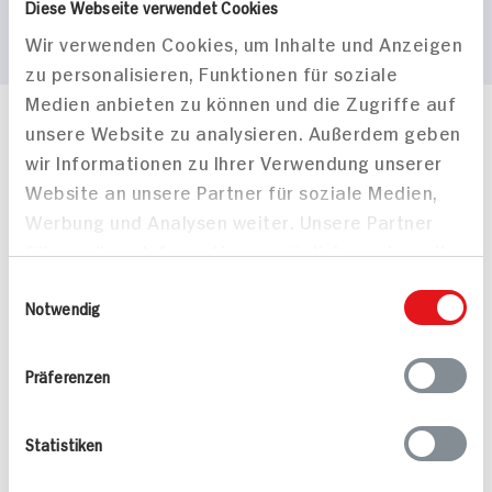
Diese Webseite verwendet Cookies
Wir verwenden Cookies, um Inhalte und Anzeigen
zu personalisieren, Funktionen für soziale
Medien anbieten zu können und die Zugriffe auf
unsere Website zu analysieren. Außerdem geben
Häufig gestellte Fragen
wir Informationen zu Ihrer Verwendung unserer
Mehr Informationen in unserem FAQ
kontakt
hit.de
Website an unsere Partner für soziale Medien,
Wir beantworten gerne Ihre Fragen
Werbung und Analysen weiter. Unsere Partner
(0228) 42967 0
führen diese Informationen möglicherweise mit
Montag - Donnerstag: 9 bis 16 Uhr
weiteren Daten zusammen, die Sie ihnen
Einwilligungsauswahl
Freitags: 9 bis 13 Uhr
bereitgestellt haben oder die sie im Rahmen
Notwendig
Folgen Sie uns auf TikTok
Ihrer Nutzung der Dienste gesammelt haben.
Präferenzen
Angebote & Coupons
Statistiken
Rezepte