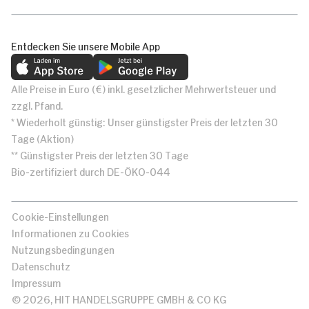
Entdecken Sie unsere Mobile App
Alle Preise in Euro (€) inkl. gesetzlicher Mehrwertsteuer und
zzgl. Pfand.
* Wiederholt günstig: Unser günstigster Preis der letzten 30
Tage (Aktion)
** Günstigster Preis der letzten 30 Tage
Bio-zertifiziert durch DE-ÖKO-044
Cookie-Einstellungen
Informationen zu Cookies
Nutzungsbedingungen
Datenschutz
Impressum
© 2026, HIT HANDELSGRUPPE GMBH & CO KG