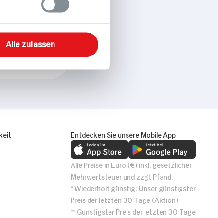
Alle zulassen
keit
Entdecken Sie unsere Mobile App
Alle Preise in Euro (€) inkl. gesetzlicher
Mehrwertsteuer und zzgl. Pfand.
* Wiederholt günstig: Unser günstigster
Preis der letzten 30 Tage (Aktion)
** Günstigster Preis der letzten 30 Tage