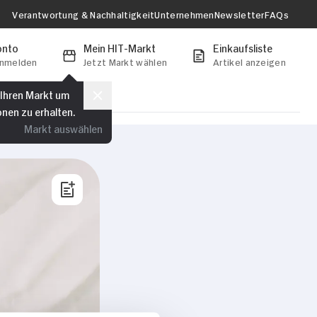
Verantwortung & Nachhaltigkeit
Unternehmen
Newsletter
FAQs
onto
Mein HIT-Markt
Einkaufsliste
anmelden
Jetzt Markt wählen
Artikel anzeigen
 Ihren Markt um
onen zu erhalten.
Markt auswählen