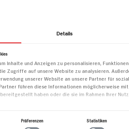
Details
es
Schokolade & Pralinen
Tafelschokolade
elschokolade Feine Zartbitter
kies
m Inhalte und Anzeigen zu personalisieren, Funktionen
die Zugriffe auf unsere Website zu analysieren. Außer
Verwendung unserer Website an unsere Partner für sozi
 Partner führen diese Informationen möglicherweise mi
Markt finden
bereitgestellt haben oder die sie im Rahmen Ihrer Nut
Bitte wählen Sie einen Markt aus,
um lokale Informationen zu sehen.
Zum Marktfinder
Präferenzen
Statistiken