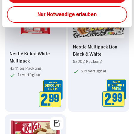
Nur Notwendige erlauben
Nestle Multipack Lion
Nestlé Kitkat White
Black & White
Multipack
5x30g Packung
4x41,5g Packung
21x verfügbar
1x verfügbar
DAUER
DAUER
DISCOUNT
DISCOUNT
PREIS
PREIS
2.
99
2.
99