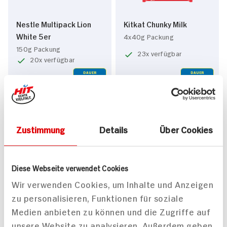
Nestle Multipack Lion
Kitkat Chunky Milk
White 5er
4x40g Packung
150g Packung
23x verfügbar
20x verfügbar
DAUER
DAUER
DISCOUNT
DISCOUNT
PREIS
PREIS
2.
99
2.
99
Zustimmung
Details
Über Cookies
Diese Webseite verwendet Cookies
Wir verwenden Cookies, um Inhalte und Anzeigen
zu personalisieren, Funktionen für soziale
Kitkat Chunky White
Nestle Multipack Lion
Medien anbieten zu können und die Zugriffe auf
Peanut 5er
4x40g Packung
unsere Website zu analysieren. Außerdem geben
155g Packung