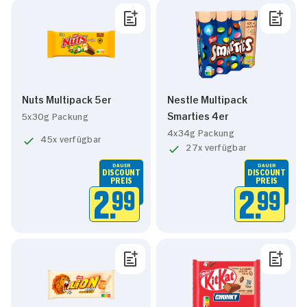
Nuts Multipack 5er
Nestle Multipack
Smarties 4er
5x30g Packung
4x34g Packung
45x verfügbar
27x verfügbar
DAUER
DAUER
DISCOUNT
DISCOUNT
PREIS
PREIS
2.
99
2.
99