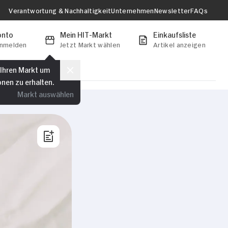
Verantwortung & Nachhaltigkeit
Unternehmen
Newsletter
FAQs
onto
Mein HIT-Markt
Einkaufsliste
anmelden
Jetzt Markt wählen
Artikel anzeigen
 Ihren Markt um
onen zu erhalten.
Markt auswählen