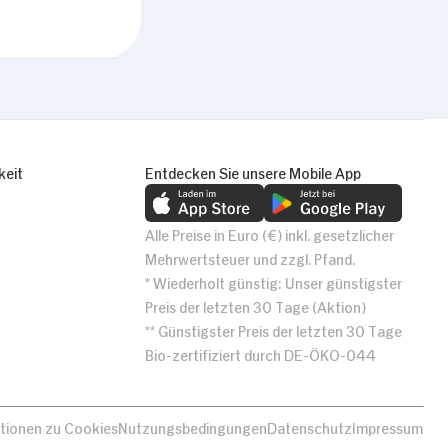
keit
Entdecken Sie unsere Mobile App
Alle Preise in Euro (€) inkl. gesetzlicher
Mehrwertsteuer und zzgl. Pfand.
* Wiederholt günstig: Unser günstigster
Preis der letzten 30 Tage (Aktion)
** Günstigster Preis der letzten 30 Tage
Bio-zertifiziert durch DE-ÖKO-044
tionen zu Cookies
Nutzungsbedingungen
Datenschutz
Impressum