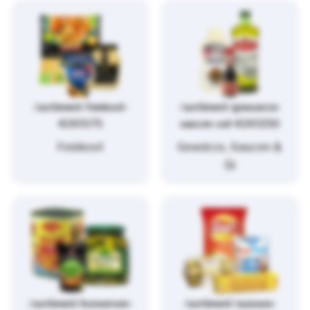
/sortiment/feinkost-
/sortiment/gewuerze-
4261375
saucen-oel-4261250
Feinkost
Gewürze, Saucen &
Öl
/sortiment/konserven-
/sortiment/suesses-