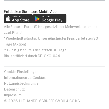
Entdecken Sie unsere Mobile App
Alle Preise in Euro (€) inkl. gesetzlicher Mehrwertsteuer und
zzgl. Pfand.
* Wiederholt günstig: Unser günstigster Preis der letzten 30
Tage (Aktion)
** Günstigster Preis der letzten 30 Tage
Bio-zertifiziert durch DE-ÖKO-044
Cookie-Einstellungen
Informationen zu Cookies
Nutzungsbedingungen
Datenschutz
Impressum
© 2026, HIT HANDELSGRUPPE GMBH & CO KG