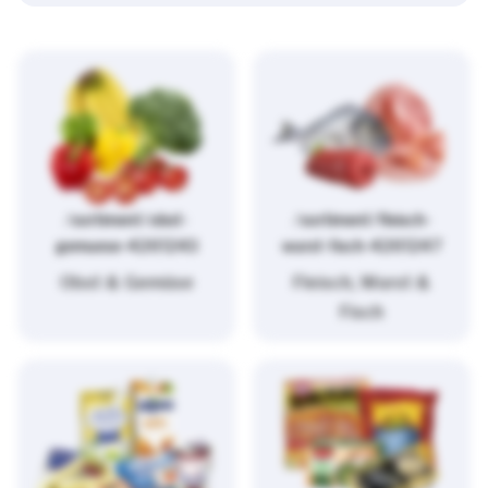
/sortiment/obst-
/sortiment/fleisch-
gemuese-4261243
wurst-fisch-4261247
Obst & Gemüse
Fleisch, Wurst &
Fisch