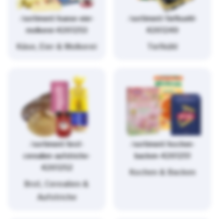
/sortiment/kaese-eier-
/sortiment/tiefkuehl-
molkerei-4261253
4261249
Käse, Eier & Molkerei
Tiefkühl
/sortiment/brot-
/sortiment/kochen-
cerealien-aufstriche-
backen-4261251
4261252
Kochen & Backen
Brot, Cerealien &
Aufstriche