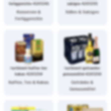
fertiggerichte-4261245
salziges-4261255
Konserven &
Süßes & Salziges
Fertiggerichte
/sortiment/kaffee-tee-
/sortiment/getraenke-
kakao-4261254
genussmittel-4261256
Kaffee, Tee & Kakao
Getränke &
Genussmittel