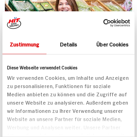
Zustimmung
Details
Über Cookies
UNSER 7 SERVICE-VERSPRECHEN
Diese Webseite verwendet Cookies
Wir geben für Sie täglich unser
Wir verwenden Cookies, um Inhalte und Anzeigen
zu personalisieren, Funktionen für soziale
Bestes. Versprochen!
Medien anbieten zu können und die Zugriffe auf
Unser Anspruch ist es, dass Ihr Einkauf bei uns
unsere Website zu analysieren. Außerdem geben
jedes Mal zum Vergnügen wird. Dafür legen
wir Informationen zu Ihrer Verwendung unserer
wir uns jeden Tag ins Zeug. Verlässliche
Website an unsere Partner für soziale Medien,
Qualität, Frische und Herkunft unserer
Werbung und Analysen weiter. Unsere Partner
Produkte, entspannteres Einkaufen, bester
führen diese Informationen möglicherweise mit