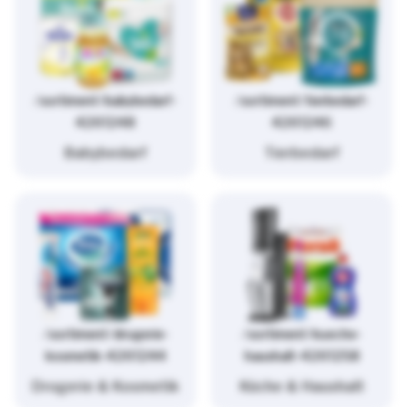
/sortiment/babybedarf-
/sortiment/tierbedarf-
4261248
4261246
Babybedarf
Tierbedarf
/sortiment/drogerie-
/sortiment/kueche-
kosmetik-4261244
haushalt-4261258
Drogerie & Kosmetik
Küche & Haushalt