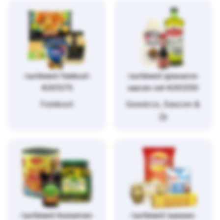
/sortiment/feinkost-
/sortiment/gewuerze-
4261375
saucen-oel-4261250
Feinkost
Gewürze, Saucen &
Öl
/sortiment/konserven-
/sortiment/suesses-