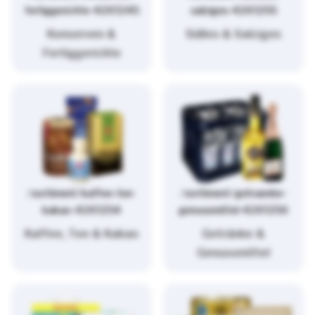
fertiggerichte-4261245
salziges-4261255
Konserven &
Süßes & Salziges
Fertiggerichte
/sortiment/kaffee-tee-
/sortiment/getraenke-
kakao-4261254
genussmittel-4261256
Kaffee, Tee & Kakao
Getränke &
Genussmittel