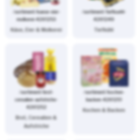
/sortiment/kaese-eier-
/sortiment/tiefkuehl-
molkerei-4261253
4261249
Käse, Eier & Molkerei
Tiefkühl
/sortiment/brot-
/sortiment/kochen-
cerealien-aufstriche-
backen-4261251
4261252
Kochen & Backen
Brot, Cerealien &
Aufstriche