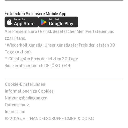
Entdecken Sie unsere Mobile App
Alle Preise in Euro (€) inkl. gesetzlicher Mehrwertsteuer und
zzgl. Pfand.
* Wiederholt günstig: Unser günstigster Preis der letzten 30
Tage (Aktion)
** Günstigster Preis der letzten 30 Tage
Bio-zertifiziert durch DE-ÖKO-044
Cookie-Einstellungen
Informationen zu Cookies
Nutzungsbedingungen
Datenschutz
Impressum
© 2026, HIT HANDELSGRUPPE GMBH & CO KG