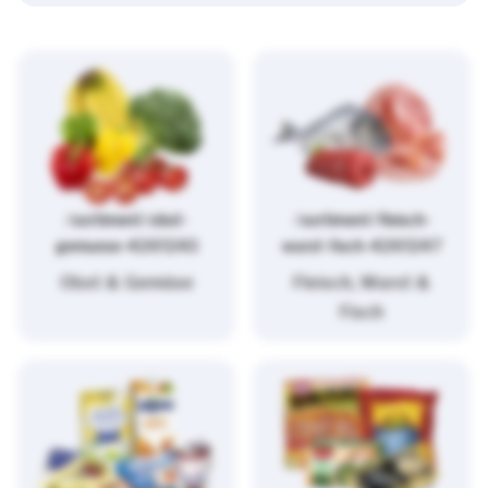
/sortiment/obst-
/sortiment/fleisch-
gemuese-4261243
wurst-fisch-4261247
Obst & Gemüse
Fleisch, Wurst &
Fisch