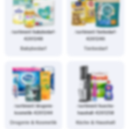
/sortiment/babybedarf-
/sortiment/tierbedarf-
4261248
4261246
Babybedarf
Tierbedarf
/sortiment/drogerie-
/sortiment/kueche-
kosmetik-4261244
haushalt-4261258
Drogerie & Kosmetik
Küche & Haushalt