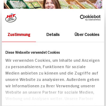
Zustimmung
Details
Über Cookies
UNSER 7 SERVICE-VERSPRECHEN
Diese Webseite verwendet Cookies
Wir geben für Sie täglich unser
Wir verwenden Cookies, um Inhalte und Anzeigen
zu personalisieren, Funktionen für soziale
Bestes. Versprochen!
Medien anbieten zu können und die Zugriffe auf
Unser Anspruch ist es, dass Ihr Einkauf bei uns
unsere Website zu analysieren. Außerdem geben
jedes Mal zum Vergnügen wird. Dafür legen
wir Informationen zu Ihrer Verwendung unserer
wir uns jeden Tag ins Zeug. Verlässliche
Website an unsere Partner für soziale Medien,
Qualität, Frische und Herkunft unserer
Werbung und Analysen weiter. Unsere Partner
Produkte, entspannteres Einkaufen, bester
führen diese Informationen möglicherweise mit