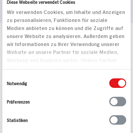
Diese Webseite verwendet Cookies
Wir verwenden Cookies, um Inhalte und Anzeigen
zu personalisieren, Funktionen für soziale
Medien anbieten zu können und die Zugriffe auf
unsere Website zu analysieren. Außerdem geben
Häufig gestellte Fragen
wir Informationen zu Ihrer Verwendung unserer
Mehr Informationen in unserem FAQ
kontakt
hit.de
Website an unsere Partner für soziale Medien,
Wir beantworten gerne Ihre Fragen
Werbung und Analysen weiter. Unsere Partner
(0228) 42967 0
führen diese Informationen möglicherweise mit
Montag - Donnerstag: 9 bis 16 Uhr
weiteren Daten zusammen, die Sie ihnen
Einwilligungsauswahl
Freitags: 9 bis 13 Uhr
bereitgestellt haben oder die sie im Rahmen
Notwendig
Folgen Sie uns auf TikTok
Ihrer Nutzung der Dienste gesammelt haben.
Präferenzen
Angebote & Coupons
Statistiken
Rezepte