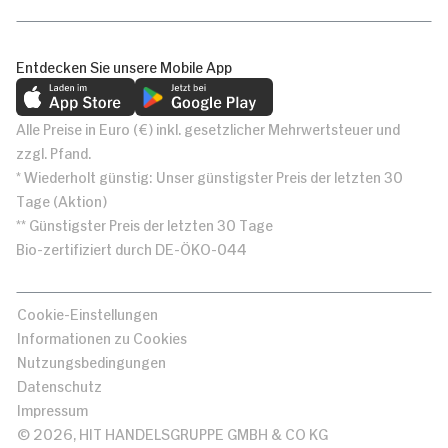
Entdecken Sie unsere Mobile App
Alle Preise in Euro (€) inkl. gesetzlicher Mehrwertsteuer und
zzgl. Pfand.
* Wiederholt günstig: Unser günstigster Preis der letzten 30
Tage (Aktion)
** Günstigster Preis der letzten 30 Tage
Bio-zertifiziert durch DE-ÖKO-044
Cookie-Einstellungen
Informationen zu Cookies
Nutzungsbedingungen
Datenschutz
Impressum
© 2026, HIT HANDELSGRUPPE GMBH & CO KG