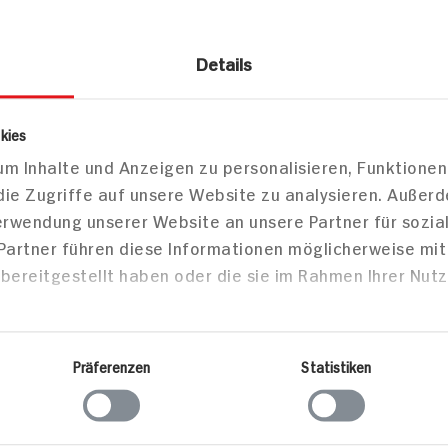
Details
kies
es
Schokolade & Pralinen
Pralinen ohne Alkohol
m Inhalte und Anzeigen zu personalisieren, Funktionen
utel Milch
die Zugriffe auf unsere Website zu analysieren. Außer
Verwendung unserer Website an unsere Partner für sozi
 Partner führen diese Informationen möglicherweise mi
bereitgestellt haben oder die sie im Rahmen Ihrer Nut
Markt finden
Bitte wählen Sie einen Markt aus,
um lokale Informationen zu sehen.
Zum Marktfinder
Präferenzen
Statistiken