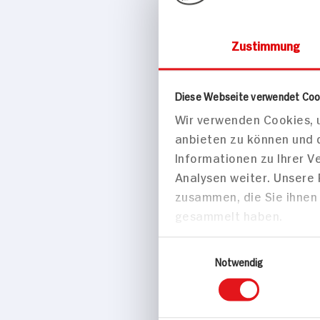
Zustimmung
Diese Webseite verwendet Coo
Süßes & Salzig
Wir verwenden Cookies, u
Lindor Be
anbieten zu können und 
Informationen zu Ihrer 
Analysen weiter. Unsere
zusammen, die Sie ihnen 
gesammelt haben.
Einwilligungsauswahl
Notwendig