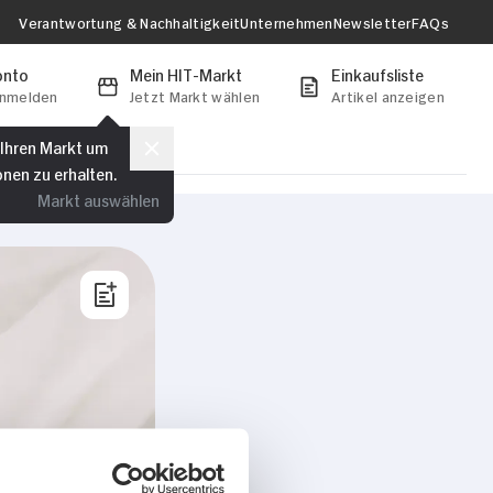
Verantwortung & Nachhaltigkeit
Unternehmen
Newsletter
FAQs
onto
Mein HIT-Markt
Einkaufsliste
anmelden
Jetzt Markt wählen
Artikel anzeigen
 Ihren Markt um
onen zu erhalten.
Markt auswählen