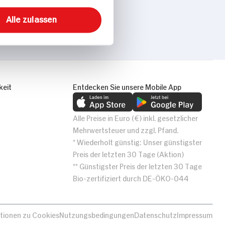
Alle zulassen
keit
Entdecken Sie unsere Mobile App
Alle Preise in Euro (€) inkl. gesetzlicher
Mehrwertsteuer und zzgl. Pfand.
* Wiederholt günstig: Unser günstigster
Preis der letzten 30 Tage (Aktion)
** Günstigster Preis der letzten 30 Tage
Bio-zertifiziert durch DE-ÖKO-044
tionen zu Cookies
Nutzungsbedingungen
Datenschutz
Impressum