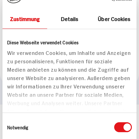
Marke
Zustimmung
Details
Über Cookies
I love Milka
Herkunftsland
Diese Webseite verwendet Cookies
Wir verwenden Cookies, um Inhalte und Anzeigen
zu personalisieren, Funktionen für soziale
Medien anbieten zu können und die Zugriffe auf
Bulgarien
unsere Website zu analysieren. Außerdem geben
wir Informationen zu Ihrer Verwendung unserer
Website an unsere Partner für soziale Medien,
Werbung und Analysen weiter. Unsere Partner
führen diese Informationen möglicherweise mit
Häufig gestellte Fragen
weiteren Daten zusammen, die Sie ihnen
Einwilligungsauswahl
Mehr Informationen in unserem FAQ
bereitgestellt haben oder die sie im Rahmen
Notwendig
kontakt
hit.de
Ihrer Nutzung der Dienste gesammelt haben.