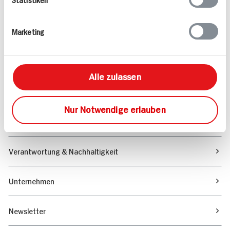
Angebote & Coupons
Marketing
Rezepte
Sortiment
Alle zulassen
Marktfinder
Nur Notwendige erlauben
Unser Magazin
Verantwortung & Nachhaltigkeit
Unternehmen
Newsletter