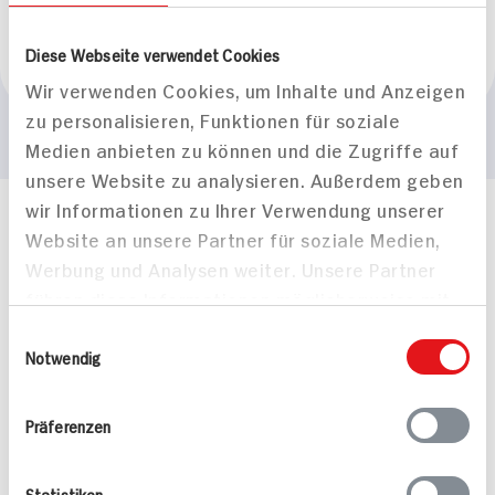
Marke
Diese Webseite verwendet Cookies
Halloren
Wir verwenden Cookies, um Inhalte und Anzeigen
zu personalisieren, Funktionen für soziale
Medien anbieten zu können und die Zugriffe auf
unsere Website zu analysieren. Außerdem geben
wir Informationen zu Ihrer Verwendung unserer
Häufig gestellte Fragen
Website an unsere Partner für soziale Medien,
Mehr Informationen in unserem FAQ
Werbung und Analysen weiter. Unsere Partner
kontakt
hit.de
führen diese Informationen möglicherweise mit
Wir beantworten gerne Ihre Fragen
weiteren Daten zusammen, die Sie ihnen
(0228) 42967 0
Einwilligungsauswahl
bereitgestellt haben oder die sie im Rahmen
Notwendig
Montag - Donnerstag: 9 bis 16 Uhr
Ihrer Nutzung der Dienste gesammelt haben.
Freitags: 9 bis 13 Uhr
Folgen Sie uns auf TikTok
Präferenzen
Statistiken