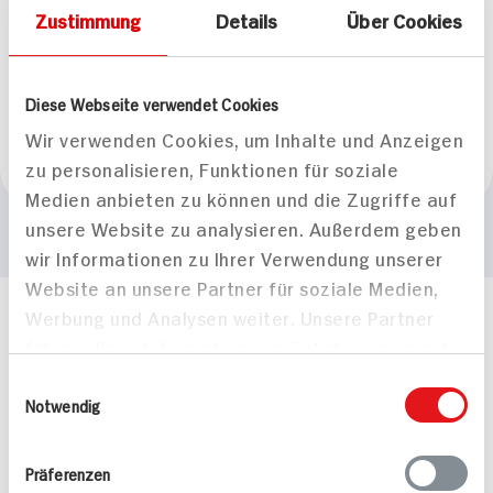
Zustimmung
Details
Über Cookies
Herkunftsland
Diese Webseite verwendet Cookies
Wir verwenden Cookies, um Inhalte und Anzeigen
zu personalisieren, Funktionen für soziale
Europa
Medien anbieten zu können und die Zugriffe auf
unsere Website zu analysieren. Außerdem geben
wir Informationen zu Ihrer Verwendung unserer
Website an unsere Partner für soziale Medien,
Werbung und Analysen weiter. Unsere Partner
Häufig gestellte Fragen
führen diese Informationen möglicherweise mit
Mehr Informationen in unserem FAQ
weiteren Daten zusammen, die Sie ihnen
kontakt
hit.de
Einwilligungsauswahl
bereitgestellt haben oder die sie im Rahmen
Notwendig
Wir beantworten gerne Ihre Fragen
(0228) 42967 0
Ihrer Nutzung der Dienste gesammelt haben.
Montag - Donnerstag: 9 bis 16 Uhr
Präferenzen
Freitags: 9 bis 13 Uhr