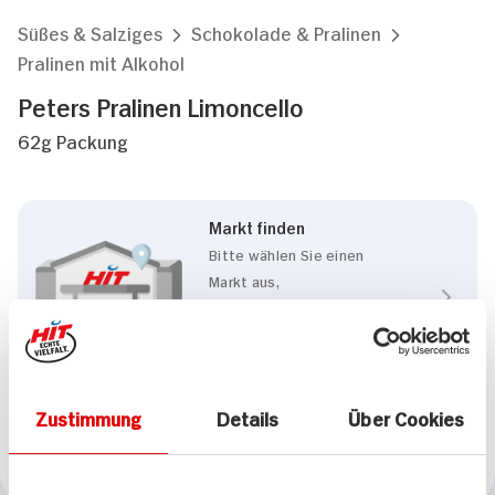
Süßes & Salziges
Schokolade & Pralinen
Pralinen mit Alkohol
Peters Pralinen Limoncello
62g Packung
Markt finden
Bitte wählen Sie einen
Markt aus,
um lokale Informationen zu
sehen.
Zum Marktfinder
Zustimmung
Details
Über Cookies
Marke
Peters