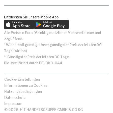
Entdecken Sie unsere Mobile App
Alle Preise in Euro (€) inkl. gesetzlicher Mehrwertsteuer und
zzgl. Pfand.
* Wiederholt günstig: Unser günstigster Preis der letzten 30
Tage (Aktion)
** Günstigster Preis der letzten 30 Tage
Bio-zertifiziert durch DE-ÖKO-044
Cookie-Einstellungen
Informationen zu Cookies
Nutzungsbedingungen
Datenschutz
Impressum
© 2026, HIT HANDELSGRUPPE GMBH & CO KG