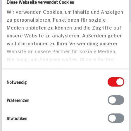
Diese Webseite verwendet Cookies
Wir verwenden Cookies, um Inhalte und Anzeigen
zu personalisieren, Funktionen für soziale
Medien anbieten zu können und die Zugriffe auf
unsere Website zu analysieren. Außerdem geben
Häufig gestellte Fragen
wir Informationen zu Ihrer Verwendung unserer
Mehr Informationen in unserem FAQ
kontakt
hit.de
Website an unsere Partner für soziale Medien,
Wir beantworten gerne Ihre Fragen
Werbung und Analysen weiter. Unsere Partner
(0228) 42967 0
führen diese Informationen möglicherweise mit
Montag - Donnerstag: 9 bis 16 Uhr
weiteren Daten zusammen, die Sie ihnen
Einwilligungsauswahl
Freitags: 9 bis 13 Uhr
bereitgestellt haben oder die sie im Rahmen
Notwendig
Folgen Sie uns auf TikTok
Ihrer Nutzung der Dienste gesammelt haben.
Präferenzen
Angebote & Coupons
Statistiken
Rezepte