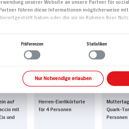
Verwendung unserer Website an unsere Partner für sozi
 Partner führen diese Informationen möglicherweise mi
e Für 12
bereitgestellt haben oder die sie im Rahmen Ihrer Nut
90 min
250 min
Portion
490 kcal p. Portion
489 kcal
Schwer
Mittel
Präferenzen
Statistiken
Desserts
Backen
Nur Notwendige erlauben
in auf
Herren-Eierlikörtorte
Muttertag
ccio mit
für 4 Personen
Quark-Tor
is und
Personen