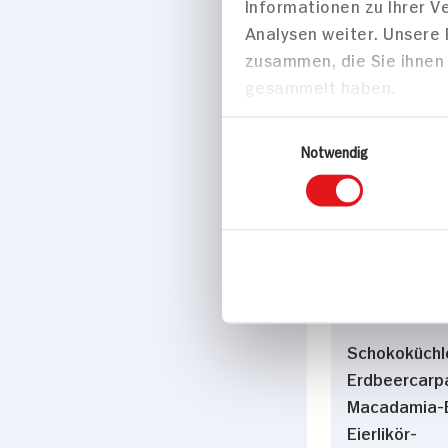
Informationen zu Ihrer 
Analysen weiter. Unsere
Eierlikörtort
zusammen, die Sie ihnen 
Stücke
gesammelt haben.
338 kcal p. 
Einwilligungsauswahl
Mittel
Notwendig
Desserts
Schokoküchle
Erdbeercarpa
Macadamia-E
Eierlikör-