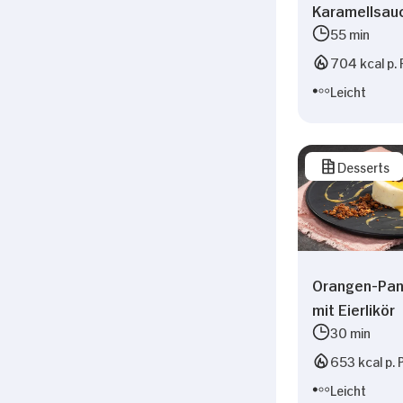
Karamellsau
55 min
704 kcal p. 
Leicht
Desserts
Orangen-Pan
mit Eierlikör
30 min
653 kcal p. 
Leicht