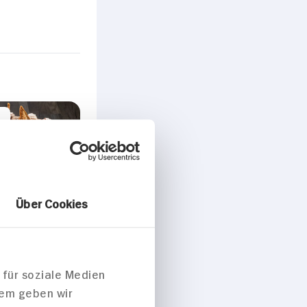
Über Cookies
n-Schoko
rte mit
ten Feigen
eln
 für soziale Medien
dem geben wir