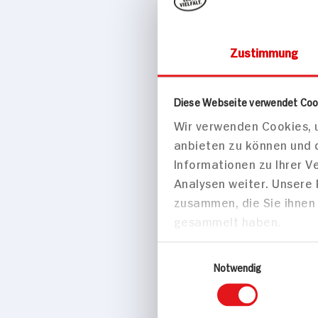
Zustimmung
Süßes & Salzig
Diese Webseite verwendet Coo
Wir verwenden Cookies, u
Niederegg
anbieten zu können und 
100g Packung
Informationen zu Ihrer 
Analysen weiter. Unsere
zusammen, die Sie ihnen 
gesammelt haben.
Einwilligungsauswahl
Notwendig