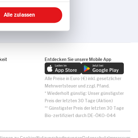
Alle zulassen
keit
Entdecken Sie unsere Mobile App
Alle Preise in Euro (€) inkl. gesetzlicher
Mehrwertsteuer und zzgl. Pfand.
* Wiederholt günstig: Unser günstigster
Preis der letzten 30 Tage (Aktion)
** Günstigster Preis der letzten 30 Tage
Bio-zertifiziert durch DE-ÖKO-044
tionen zu Cookies
Nutzungsbedingungen
Datenschutz
Impressum