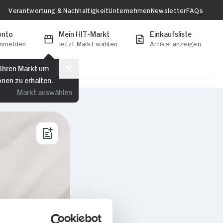
Verantwortung & Nachhaltigkeit
Unternehmen
Newsletter
FAQs
onto
Mein HIT-Markt
Einkaufsliste
anmelden
Jetzt Markt wählen
Artikel anzeigen
 Ihren Markt um
onen zu erhalten.
Markt auswählen