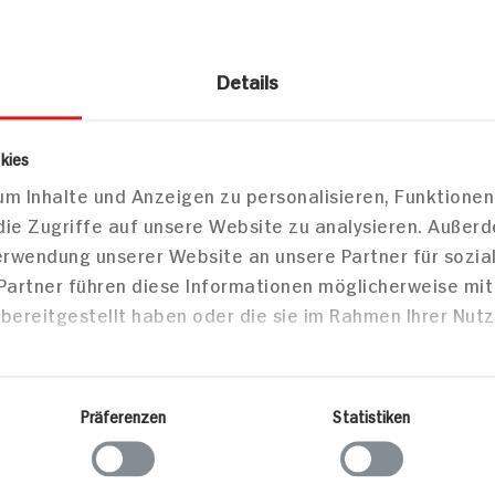
Details
es
Schokolade & Pralinen
Marzipan
kies
m Inhalte und Anzeigen zu personalisieren, Funktionen
er Meisterselektion
die Zugriffe auf unsere Website zu analysieren. Außer
Verwendung unserer Website an unsere Partner für sozi
 Partner führen diese Informationen möglicherweise mi
bereitgestellt haben oder die sie im Rahmen Ihrer Nut
Markt finden
Bitte wählen Sie einen Markt aus,
um lokale Informationen zu sehen.
Präferenzen
Statistiken
Zum Marktfinder