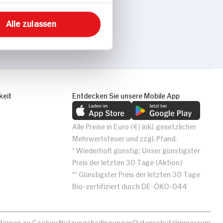
Alle zulassen
keit
Entdecken Sie unsere Mobile App
Alle Preise in Euro (€) inkl. gesetzlicher
Mehrwertsteuer und zzgl. Pfand.
* Wiederholt günstig: Unser günstigster
Preis der letzten 30 Tage (Aktion)
** Günstigster Preis der letzten 30 Tage
Bio-zertifiziert durch DE-ÖKO-044
tionen zu Cookies
Nutzungsbedingungen
Datenschutz
Impressum