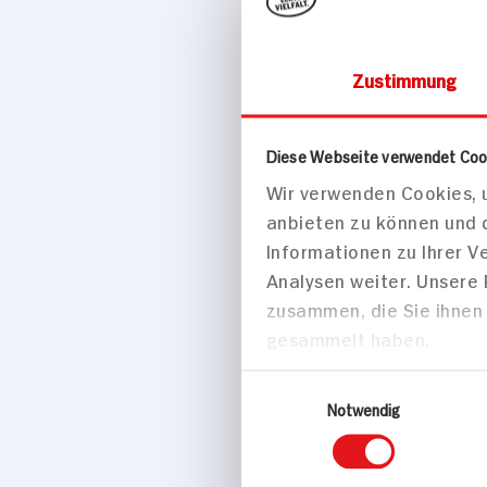
Zustimmung
Süßes & Salzig
Diese Webseite verwendet Coo
Wir verwenden Cookies, u
Niederegg
anbieten zu können und 
300g Packung
Informationen zu Ihrer 
Analysen weiter. Unsere
zusammen, die Sie ihnen 
gesammelt haben.
Einwilligungsauswahl
Notwendig