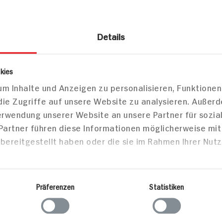
Details
es
Schokolade & Pralinen
Marzipan
kies
m Inhalte und Anzeigen zu personalisieren, Funktionen
er Marzipan Klassiker Variationen
die Zugriffe auf unsere Website zu analysieren. Außer
Verwendung unserer Website an unsere Partner für sozi
 Partner führen diese Informationen möglicherweise mi
bereitgestellt haben oder die sie im Rahmen Ihrer Nut
Markt finden
Bitte wählen Sie einen Markt aus,
um lokale Informationen zu sehen.
Präferenzen
Statistiken
Zum Marktfinder