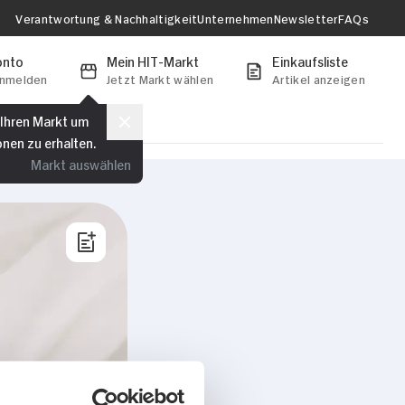
Verantwortung & Nachhaltigkeit
Unternehmen
Newsletter
FAQs
onto
Mein HIT-Markt
Einkaufsliste
anmelden
Jetzt Markt wählen
Artikel anzeigen
 Ihren Markt um
onen zu erhalten.
Markt auswählen