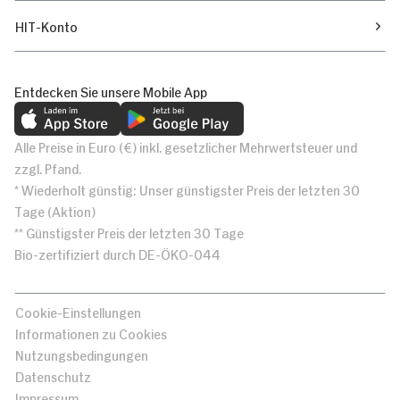
HIT-Konto
Entdecken Sie unsere Mobile App
Alle Preise in Euro (€) inkl. gesetzlicher Mehrwertsteuer und
zzgl. Pfand.
* Wiederholt günstig: Unser günstigster Preis der letzten 30
Tage (Aktion)
** Günstigster Preis der letzten 30 Tage
Bio-zertifiziert durch DE-ÖKO-044
Cookie-Einstellungen
Informationen zu Cookies
Nutzungsbedingungen
Datenschutz
Impressum