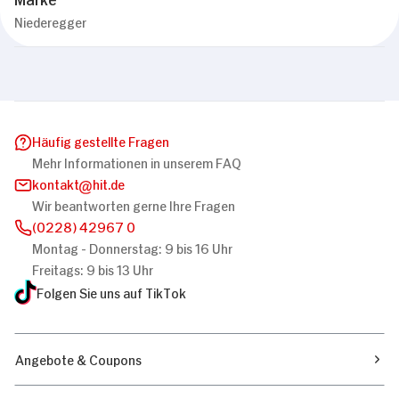
Niederegger
Diese Webseite verwendet Cookies
Wir verwenden Cookies, um Inhalte und Anzeigen
zu personalisieren, Funktionen für soziale
Medien anbieten zu können und die Zugriffe auf
unsere Website zu analysieren. Außerdem geben
Häufig gestellte Fragen
wir Informationen zu Ihrer Verwendung unserer
Mehr Informationen in unserem FAQ
Website an unsere Partner für soziale Medien,
kontakt
hit.de
Werbung und Analysen weiter. Unsere Partner
Wir beantworten gerne Ihre Fragen
führen diese Informationen möglicherweise mit
(0228) 42967 0
weiteren Daten zusammen, die Sie ihnen
Montag - Donnerstag: 9 bis 16 Uhr
Einwilligungsauswahl
bereitgestellt haben oder die sie im Rahmen
Notwendig
Freitags: 9 bis 13 Uhr
Ihrer Nutzung der Dienste gesammelt haben.
Folgen Sie uns auf TikTok
Präferenzen
Angebote & Coupons
Statistiken