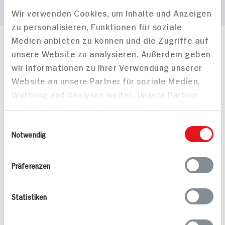
Wir verwenden Cookies, um Inhalte und Anzeigen
zu personalisieren, Funktionen für soziale
Medien anbieten zu können und die Zugriffe auf
Häufig gestellte Fragen
unsere Website zu analysieren. Außerdem geben
Mehr Informationen in unserem FAQ
wir Informationen zu Ihrer Verwendung unserer
kontakt
hit.de
Website an unsere Partner für soziale Medien,
Wir beantworten gerne Ihre Fragen
Werbung und Analysen weiter. Unsere Partner
(0228) 42967 0
führen diese Informationen möglicherweise mit
Montag - Donnerstag: 9 bis 16 Uhr
Freitags: 9 bis 13 Uhr
weiteren Daten zusammen, die Sie ihnen
Einwilligungsauswahl
Folgen Sie uns auf TikTok
bereitgestellt haben oder die sie im Rahmen
Notwendig
Ihrer Nutzung der Dienste gesammelt haben.
Präferenzen
Angebote & Coupons
Statistiken
Rezepte