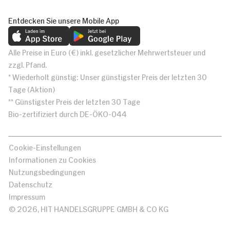
Entdecken Sie unsere Mobile App
Alle Preise in Euro (€) inkl. gesetzlicher Mehrwertsteuer und
zzgl. Pfand.
* Wiederholt günstig: Unser günstigster Preis der letzten 30
Tage (Aktion)
** Günstigster Preis der letzten 30 Tage
Bio-zertifiziert durch DE-ÖKO-044
Cookie-Einstellungen
Informationen zu Cookies
Nutzungsbedingungen
Datenschutz
Impressum
© 2026, HIT HANDELSGRUPPE GMBH & CO KG