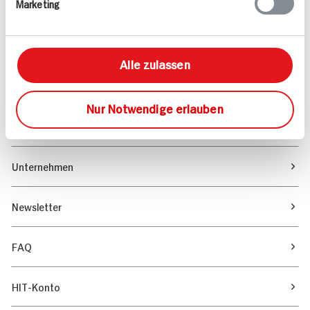
Marketing
Sortiment
Marktfinder
Alle zulassen
Unser Magazin
Nur Notwendige erlauben
Verantwortung & Nachhaltigkeit
Unternehmen
Newsletter
FAQ
HIT-Konto