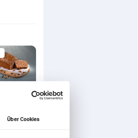
kornbrot in
m mit
n,
nen und
Über Cookies
nen