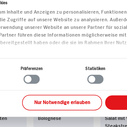
kies
m Inhalte und Anzeigen zu personalisieren, Funktionen
ahnesauce
die Zugriffe auf unsere Website zu analysieren. Außer
90 min
65 min
Verwendung unserer Website an unsere Partner für sozi
Portion
433 kcal p. Portion
302 kcal
 Partner führen diese Informationen möglicherweise mi
Leicht
Leicht
bereitgestellt haben oder die sie im Rahmen Ihrer Nut
Vegetarisch
Vegetari
Präferenzen
Statistiken
sen
Hauptspeisen
Haupts
Nur Notwendige erlauben
 mit
Spaghetti mit Kürbis-
Linsen-Ro
ten
Bolognese
Salat mit
Steakstre