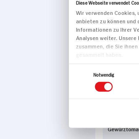
Diese Webseite verwendet Coo
Wir verwenden Cookies, u
Nudeln in S
anbieten zu können und 
30 min
Informationen zu Ihrer 
748 kcal p. 
Analysen weiter. Unsere
Leicht
zusammen, die Sie ihnen 
Vegetarisch
gesammelt haben.
Einwilligungsauswahl
Notwendig
Hauptspei
Kürbisrisotto
Gewürztoma