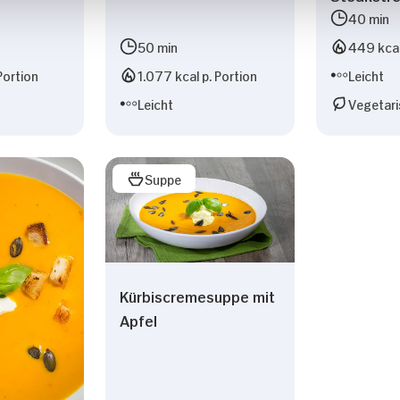
40 min
50 min
449 kcal
Portion
1.077 kcal p. Portion
Leicht
Leicht
Vegetari
Suppe
Kürbiscremesuppe mit
Apfel