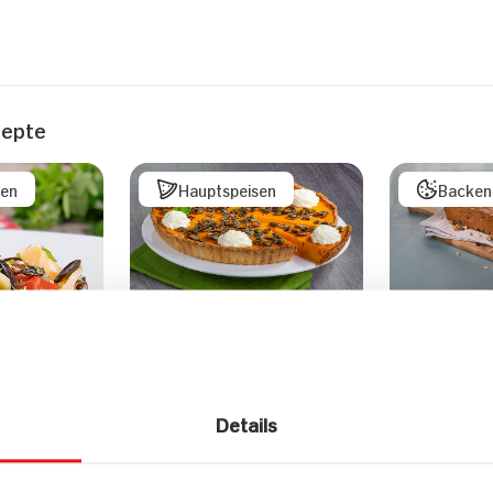
zepte
sen
Hauptspeisen
Backen
Pumpkin Pie
Dinkelvoll
Kastenfor
Walnüsse
Kürbisker
Details
Pinienker