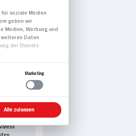
 für soziale Medien
dem geben wir
ale Medien, Werbung und
 p. Portion
t weiteren Daten
zung der Dienste
sch
Marketing
peisen
Alle zulassen
te Beete
 Valess
ifen