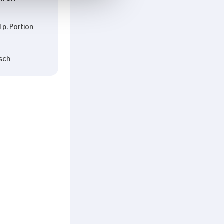
 p. Portion
sch