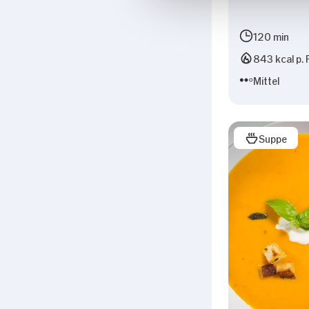
120 min
843 kcal p. 
Mittel
Suppe