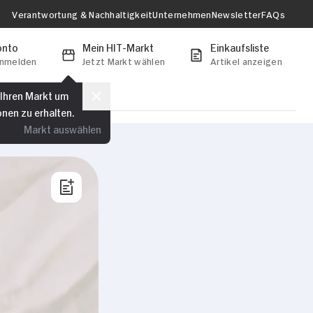
Verantwortung & Nachhaltigkeit
Unternehmen
Newsletter
FAQs
onto
Mein HIT-Markt
Einkaufsliste
anmelden
Jetzt Markt wählen
Artikel anzeigen
 Ihren Markt um
onen zu erhalten.
Markt auswählen