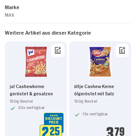
Marke
MAX
Weitere Artikel aus dieser Kategorie
ja! Cashewkerne
ültje Cashew Kerne
geröstet & gesalzen
ölgeröstet mit Salz
150g Beutel
150g Beutel
20x verfügbar
13x verfügbar
DAUER
DISCOUNT
PREIS
2.
25
3.
79