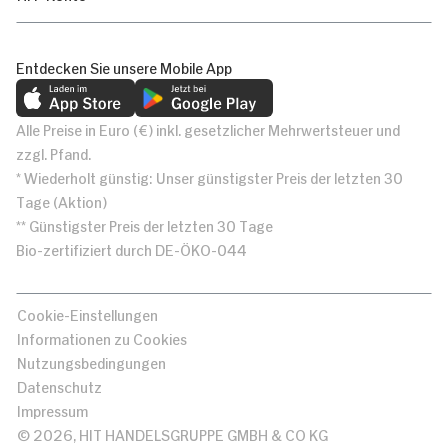
Entdecken Sie unsere Mobile App
Alle Preise in Euro (€) inkl. gesetzlicher Mehrwertsteuer und
zzgl. Pfand.
* Wiederholt günstig: Unser günstigster Preis der letzten 30
Tage (Aktion)
** Günstigster Preis der letzten 30 Tage
Bio-zertifiziert durch DE-ÖKO-044
Cookie-Einstellungen
Informationen zu Cookies
Nutzungsbedingungen
Datenschutz
Impressum
© 2026, HIT HANDELSGRUPPE GMBH & CO KG