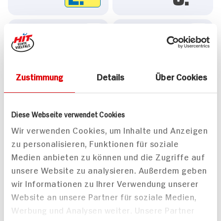
Zustimmung
Details
Über Cookies
Seeberger Cashewkerne
ültje Cashew Kerne
geröstet, gesalzen
ölgeröstet ohne Salz
Diese Webseite verwendet Cookies
150g Beutel
150g Beutel
21x verfügbar
7x verfügbar
Wir verwenden Cookies, um Inhalte und Anzeigen
zu personalisieren, Funktionen für soziale
4.
99
3.
79
Medien anbieten zu können und die Zugriffe auf
unsere Website zu analysieren. Außerdem geben
wir Informationen zu Ihrer Verwendung unserer
Passende Rezepte
Website an unsere Partner für soziale Medien,
Werbung und Analysen weiter. Unsere Partner