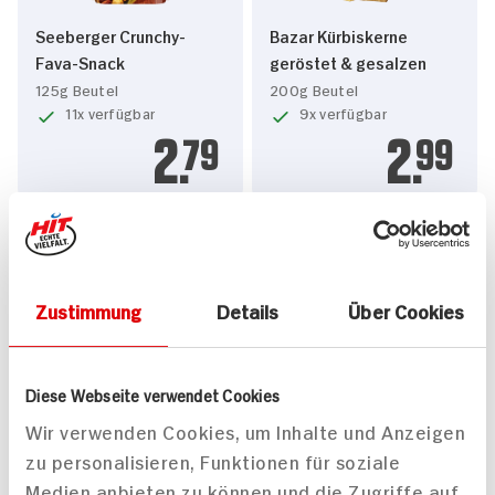
Seeberger Crunchy-
Bazar Kürbiskerne
Fava-Snack
geröstet & gesalzen
125g Beutel
200g Beutel
11x verfügbar
9x verfügbar
2.
79
2.
99
Zustimmung
Details
Über Cookies
Palse Crunchy Erbsen
Palse Crunchy
Diese Webseite verwendet Cookies
Salz & Pfeffer
Ackerbohnen Süße
Wir verwenden Cookies, um Inhalte und Anzeigen
Paprika
85g Beutel
85g Beutel
zu personalisieren, Funktionen für soziale
8x verfügbar
7x verfügbar
Medien anbieten zu können und die Zugriffe auf