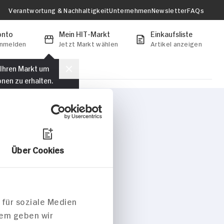
Verantwortung & Nachhaltigkeit
Unternehmen
Newsletter
FAQs
onto
Mein HIT-Markt
Einkaufsliste
anmelden
Jetzt Markt wählen
Artikel anzeigen
 Ihren Markt um
onen zu erhalten.
Markt auswählen