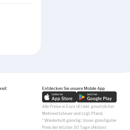
Alle zulassen
keit
Entdecken Sie unsere Mobile App
Alle Preise in Euro (€) inkl. gesetzlicher
Mehrwertsteuer und zzgl. Pfand.
* Wiederholt günstig: Unser günstigster
Preis der letzten 30 Tage (Aktion)