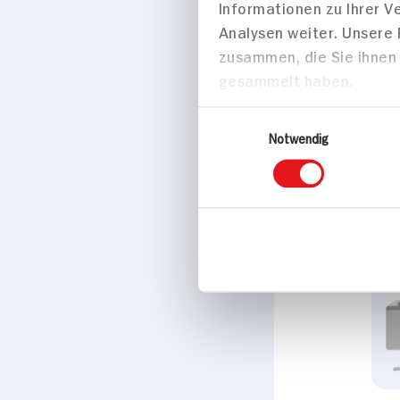
Zustimmung
Süßes & Salzig
Bio Stude
Diese Webseite verwendet Coo
Einer von 3.000
Wir verwenden Cookies, u
1kg
anbieten zu können und 
Informationen zu Ihrer 
Analysen weiter. Unsere
zusammen, die Sie ihnen 
gesammelt haben.
Einwilligungsauswahl
Notwendig