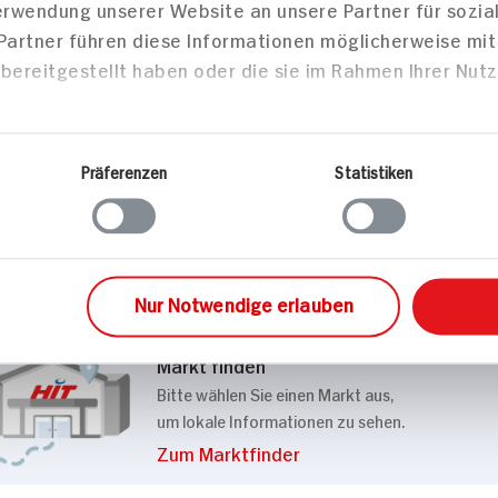
Details
es
Salzgebäck
Snacknüsse
ntenfutter Schoko Mix
kies
 Bio Artikeln
m Inhalte und Anzeigen zu personalisieren, Funktionen
die Zugriffe auf unsere Website zu analysieren. Außer
Verwendung unserer Website an unsere Partner für sozi
 Partner führen diese Informationen möglicherweise mi
Markt finden
bereitgestellt haben oder die sie im Rahmen Ihrer Nut
Bitte wählen Sie einen Markt aus,
um lokale Informationen zu sehen.
Zum Marktfinder
Präferenzen
Statistiken