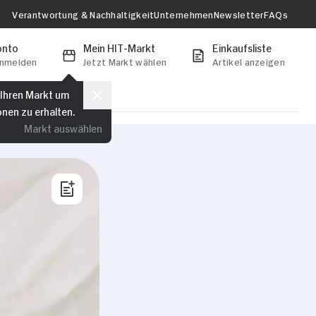
Verantwortung & Nachhaltigkeit
Unternehmen
Newsletter
FAQs
onto
Mein HIT-Markt
Einkaufsliste
anmelden
Jetzt Markt wählen
Artikel anzeigen
 Ihren Markt um
onen zu erhalten.
Markt auswählen