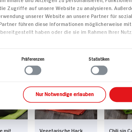
die Zugriffe auf unsere Website zu analysieren. Außer
Tortillas
Pfannen-Taler mit
Verwendung unserer Website an unsere Partner für sozi
alnuss-
einer cremigen Chilli
 Partner führen diese Informationen möglicherweise mi
Maissuppe
bereitgestellt haben oder die sie im Rahmen Ihrer Nut
35 min
40 min
612 kcal p. Portion
860 kcal
Portion
Leicht
Leicht
Präferenzen
Statistiken
Vegetarisch
Vegan
sen
Hauptspeisen
Haupts
Nur Notwendige erlauben
ne mit
Vegetarische Hack
Chili sin 