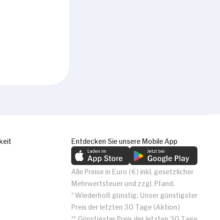
keit
Entdecken Sie unsere Mobile App
Alle Preise in Euro (€) inkl. gesetzlicher
Mehrwertsteuer und zzgl. Pfand.
* Wiederholt günstig: Unser günstigster
Preis der letzten 30 Tage (Aktion)
** Günstigster Preis der letzten 30 Tage