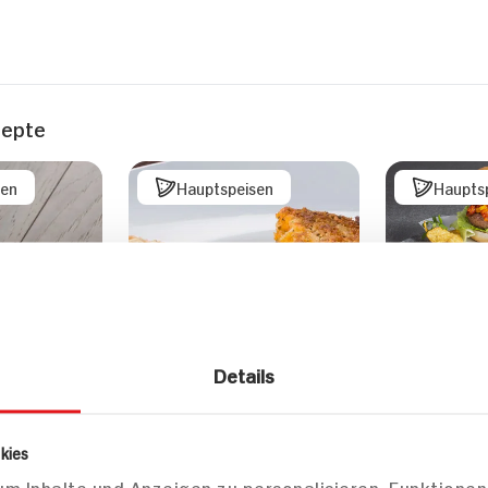
zepte
sen
Hauptspeisen
Haupts
Mexican B
mit Bohne
Details
Tortilla C
Limetten
kies
m Inhalte und Anzeigen zu personalisieren, Funktionen