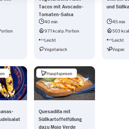
Tacos mit Avocado-
und Süßka
Tomaten-Salsa
40 min
45 min
Portion
971 kcal p. Portion
503 kcal 
Leicht
Leicht
Vegetarisch
Vegan
sen
Hauptspeisen
nanas-
Quesadilla mit
udelsalat
Süßkartoffelfüllung
dazu Mojo Verde