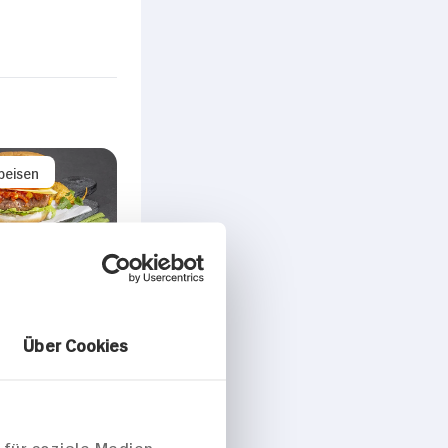
peisen
urger Vegan
n, Jalapenos,
Über Cookies
hips und
mayonnaise
 für soziale Medien