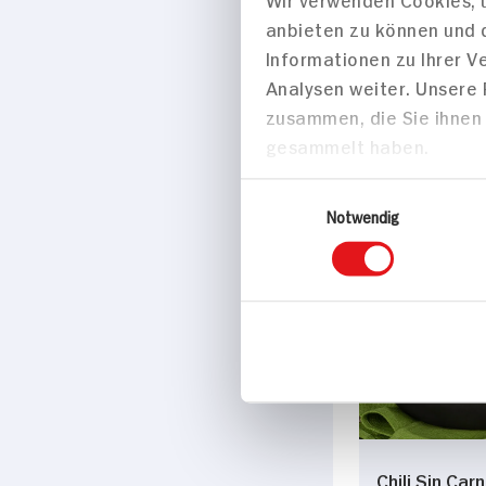
anbieten zu können und 
Überbackene 
Informationen zu Ihrer 
mit Linsen-W
Analysen weiter. Unsere
Chili
zusammen, die Sie ihnen 
gesammelt haben.
70 min
Einwilligungsauswahl
735 kcal p. 
Notwendig
Leicht
Hauptspei
Chili Sin Car