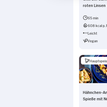
roten Linsen
65 min
608 kcal p. 
Leicht
Vegan
Hauptspei
Hähnchen-A
Spieße mit N