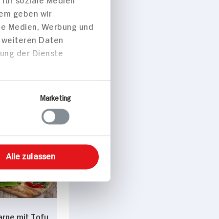
dem geben wir
ale Medien, Werbung und
t weiteren Daten
zung der Dienste
 p. Portion
Marketing
peisen
Alle zulassen
Carne mit Tofu