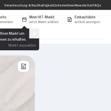
Verantwortung & Nachhaltigkeit
Unternehmen
Newsletter
FAQs
onto
Mein HIT-Markt
Einkaufsliste
anmelden
Jetzt Markt wählen
Artikel anzeigen
 Ihren Markt um
onen zu erhalten.
Markt auswählen