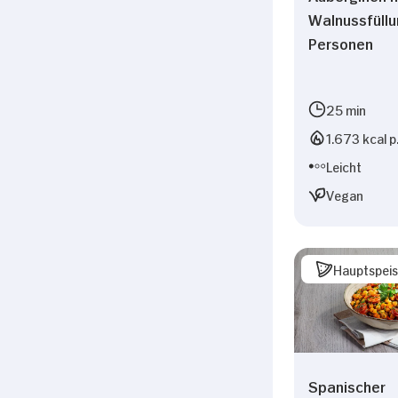
Walnussfüllu
Personen
25 min
1.673 kcal p
Leicht
Vegan
Hauptspei
Spanischer