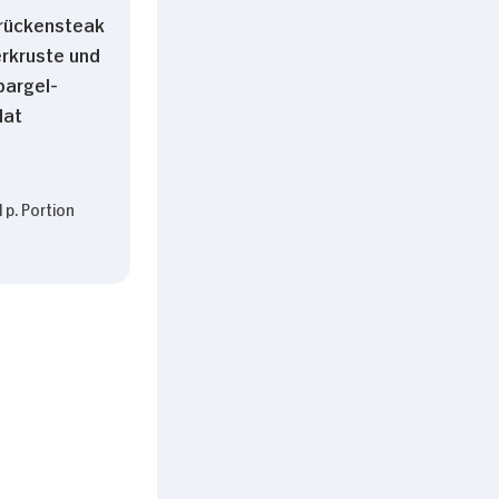
rückensteak
erkruste und
argel-
lat
 p. Portion