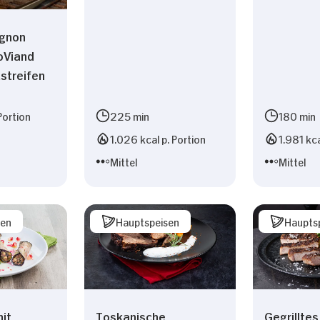
m Inhalte und Anzeigen zu personalisieren, Funktionen
die Zugriffe auf unsere Website zu analysieren. Außer
ignon
Verwendung unserer Website an unsere Partner für sozi
oViand
 Partner führen diese Informationen möglicherweise mi
streifen
bereitgestellt haben oder die sie im Rahmen Ihrer Nut
Portion
225 min
180 min
1.026 kcal p. Portion
1.981 kca
Präferenzen
Statistiken
Mittel
Mittel
sen
Hauptspeisen
Haupts
Nur Notwendige erlauben
it
Toskanische
Gegrilltes