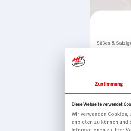
Süßes & Salzig
XOX Origi
100g Beutel