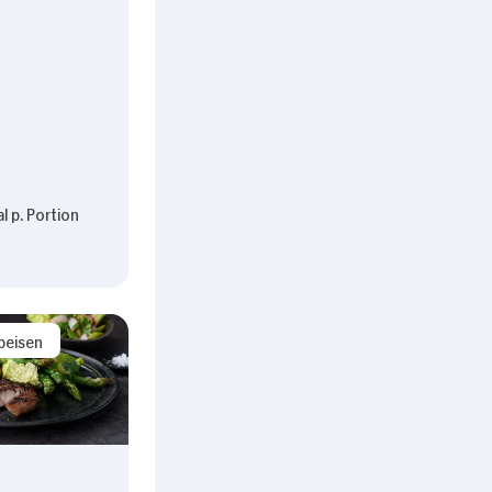
 für soziale Medien
dem geben wir
ale Medien, Werbung und
t weiteren Daten
zung der Dienste
l p. Portion
Marketing
peisen
Alle zulassen