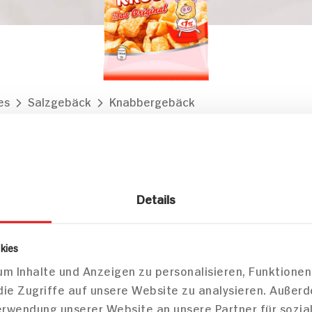
es
Salzgebäck
Knabbergebäck
nal Schweinekrusten
Markt finden
Bitte wählen Sie einen Markt aus,
um lokale Informationen zu sehen.
Zum Marktfinder