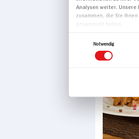
Marke
XOX
Passende Re
Hauptspei
Zustimmung
Diese Webseite verwendet Coo