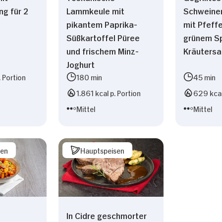
ng für 2
Lammkeule mit
Schweine
pikantem Paprika-
mit Pfeff
Süßkartoffel Püree
grünem Sp
und frischem Minz-
Kräutersa
Joghurt
. Portion
180 min
45 min
1.861 kcal p. Portion
629 kcal
Mittel
Mittel
sen
Hauptspeisen
In Cidre geschmorter