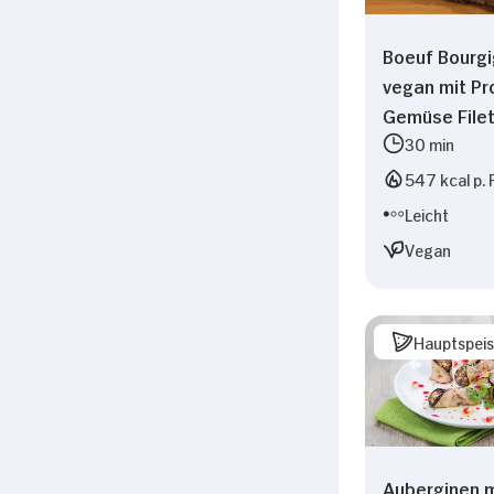
Wir verwenden Cookies, u
anbieten zu können und 
Boeuf Bourg
Informationen zu Ihrer 
vegan mit Pr
Analysen weiter. Unsere
Gemüse Filet
zusammen, die Sie ihnen 
30 min
gesammelt haben.
547 kcal p. 
Leicht
Einwilligungsauswahl
Notwendig
Vegan
Hauptspei
Auberginen m