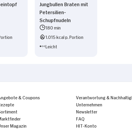
eintopf
Jungbullen Braten mit
Petersilien-
Schupfnudeln
180 min
Portion
1.015 kcal p. Portion
Leicht
Angebote & Coupons
Verantwortung & Nachhaltig
Rezepte
Unternehmen
Sortiment
Newsletter
Marktfinder
FAQ
Unser Magazin
HIT-Konto