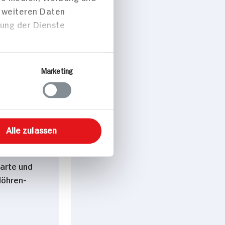
peisen
ten mit
tarte und
Möhren-
Über Cookies