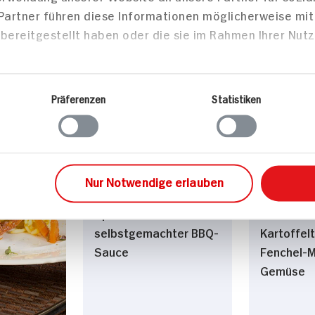
zepte
sen
Hauptspeisen
Haupts
Spare Ribs mit
Hirschbra
selbstgemachter BBQ-
Kartoffel
Sauce
Fenchel-
Details
Gemüse
kies