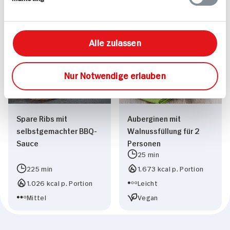
Leicht
1.981 kcal p. Portion
Vegan
Mittel
Alle zulassen
Nur Notwendige erlauben
Spare Ribs mit
Auberginen mit
selbstgemachter BBQ-
Walnussfüllung für 2
Sauce
Personen
25 min
225 min
1.673 kcal p. Portion
1.026 kcal p. Portion
Leicht
Mittel
Vegan