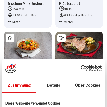
frischem Minz-Joghurt
Kräutersalat
180 min
45 min
1.861 kcal p. Portion
629 kcal p. Portion
Mittel
Mittel
Spanischer
In Cidre geschmorter
Kichererbseneintopf
Jungbullen Braten mit
Petersilien-
Schupfnudeln
Zustimmung
Details
Über Cookies
45 min
180 min
538 kcal p. Portion
1.015 kcal p. Portion
Leicht
Leicht
Diese Webseite verwendet Cookies