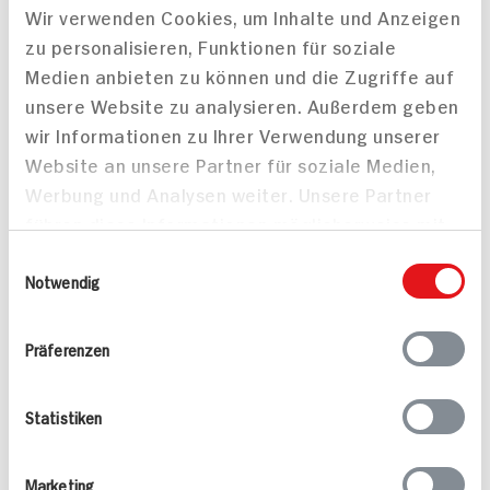
Wir verwenden Cookies, um Inhalte und Anzeigen
zu personalisieren, Funktionen für soziale
Medien anbieten zu können und die Zugriffe auf
unsere Website zu analysieren. Außerdem geben
wir Informationen zu Ihrer Verwendung unserer
Website an unsere Partner für soziale Medien,
Hirschbraten mit
Werbung und Analysen weiter. Unsere Partner
Kartoffeltarte und
führen diese Informationen möglicherweise mit
Fenchel-Möhren-
Gemüse
weiteren Daten zusammen, die Sie ihnen
Einwilligungsauswahl
bereitgestellt haben oder die sie im Rahmen
Notwendig
Ihrer Nutzung der Dienste gesammelt haben.
Präferenzen
Boeuf Bourgignon vegan
mit ProViand Gemüse
Statistiken
Filetstreifen
30 min
547 kcal p. Portion
180 min
Marketing