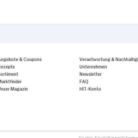
Nur Notwendige erlauben
Angebote & Coupons
Verantwortung & Nachhaltig
Rezepte
Unternehmen
Sortiment
Newsletter
Marktfinder
FAQ
Unser Magazin
HIT-Konto
Cookie-Einstellungen
Informa