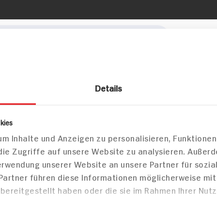
HIT-K
Jetzt 
Wählen Sie jetzt
er
Karriere
lokale Informati