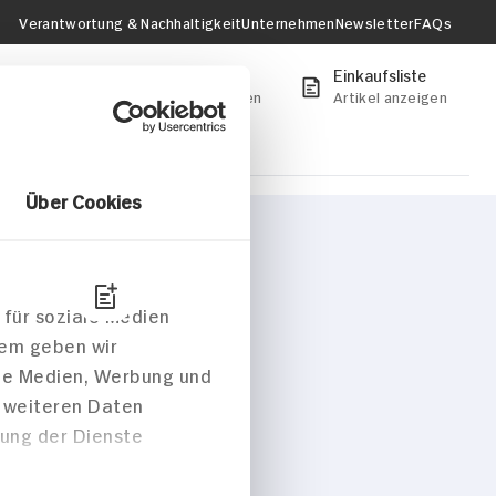
Verantwortung & Nachhaltigkeit
Unternehmen
Newsletter
FAQs
onto
Mein HIT-Markt
Einkaufsliste
anmelden
Jetzt Markt wählen
Artikel anzeigen
 Ihren Markt um
onen zu erhalten.
Markt auswählen