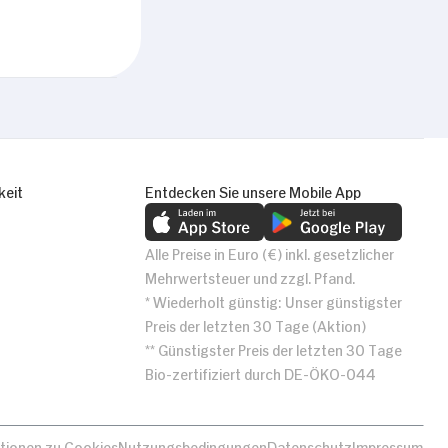
Alle zulassen
keit
Entdecken Sie unsere Mobile App
Alle Preise in Euro (€) inkl. gesetzlicher
Mehrwertsteuer und zzgl. Pfand.
* Wiederholt günstig: Unser günstigster
Preis der letzten 30 Tage (Aktion)
** Günstigster Preis der letzten 30 Tage
Bio-zertifiziert durch DE-ÖKO-044
tionen zu Cookies
Nutzungsbedingungen
Datenschutz
Impressum