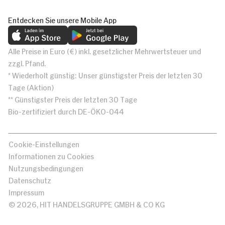
Entdecken Sie unsere Mobile App
Alle Preise in Euro (€) inkl. gesetzlicher Mehrwertsteuer und
zzgl. Pfand.
* Wiederholt günstig: Unser günstigster Preis der letzten 30
Tage (Aktion)
** Günstigster Preis der letzten 30 Tage
Bio-zertifiziert durch DE-ÖKO-044
Cookie-Einstellungen
Informationen zu Cookies
Nutzungsbedingungen
Datenschutz
Impressum
© 2026, HIT HANDELSGRUPPE GMBH & CO KG